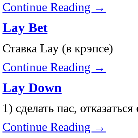
Continue Reading
→
Lay Bet
Ставка Lay (в крэпсе)
Continue Reading
→
Lay Down
1) сделать пас, отказаться
Continue Reading
→