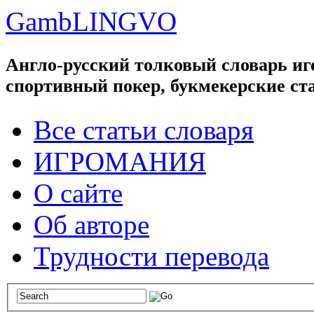
GambLINGVO
Англо-русский толковый словарь иго
спортивный покер, букмекерские ст
Все статьи словаря
ИГРОМАНИЯ
О сайте
Об авторе
Трудности перевода