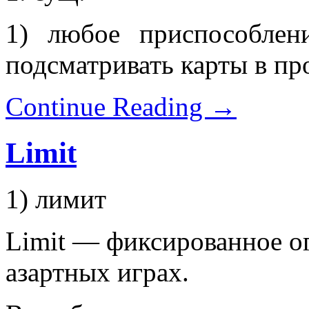
1) любое приспособлен
подсматривать карты в пр
Continue Reading
→
Limit
1) лимит
Limit — фиксированное ог
азартных играх.