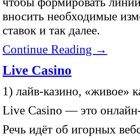
чтобы формировать линии
вносить необходимые изме
ставок и так далее.
Continue Reading
→
Live Casino
1) лайв-казино, «живое» к
Live Casino — это онлайн
Речь идёт об игорных вебс