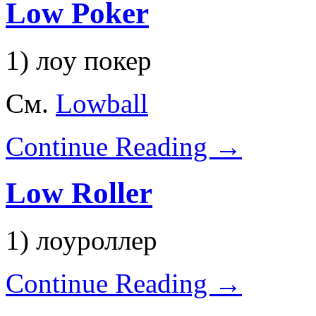
Low Poker
1) лоу покер
См.
Lowball
Continue Reading
→
Low Roller
1) лоуроллер
Continue Reading
→