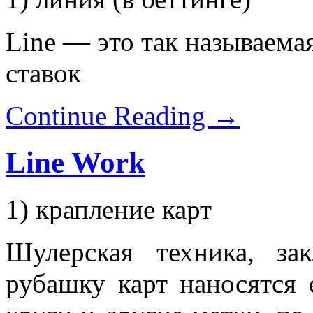
Line — это так называема
ставок
Continue Reading
→
Line Work
1) крапление карт
Шулерская техника, з
рубашку карт наносятся 