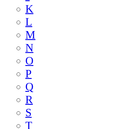
K
L
M
N
O
P
Q
R
S
T