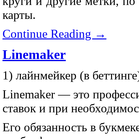
круги и другие метки, п
карты.
Continue Reading
→
Linemaker
1) лайнмейкер (в беттинге
Linemaker — это професс
ставок и при необходимо
Его обязанность в букмеке