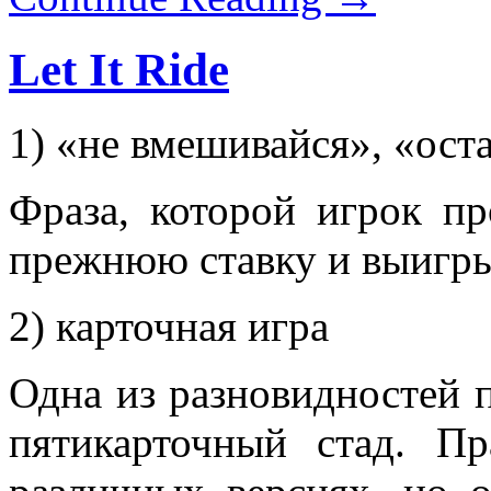
Let It Ride
1) «не вмешивайся», «оста
Фраза, которой игрок пр
прежнюю ставку и выигры
2) карточная игра
Одна из разновидностей п
пятикарточный стад. Пр