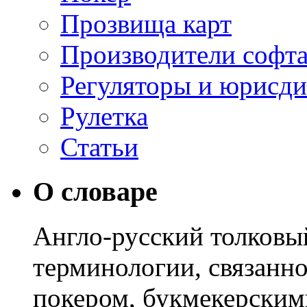
Прозвища карт
Производители софт
Регуляторы и юрисд
Рулетка
Статьи
О словаре
Англо-русский толковы
терминологии, связанно
покером, букмекерским