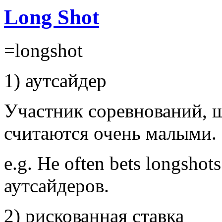
Long Shot
=longshot
1) аутсайдер
Участник соревнований, 
считаются очень малыми.
e.g. He often bets longsho
аутсайдеров.
2) рискованная ставка