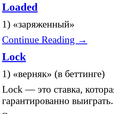
Loaded
1) «заряженный»
Continue Reading
→
Lock
1) «верняк» (в беттинге)
Lock — это ставка, котор
гарантированно выиграть.