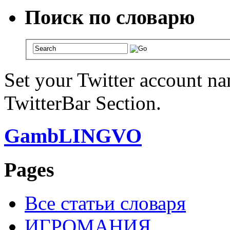
Поиск по словарю
Set your Twitter account nam
TwitterBar Section.
GambLINGVO
Pages
Все статьи словаря
ИГРОМАНИЯ