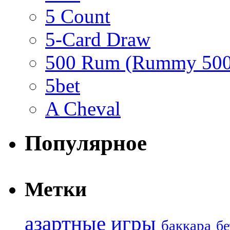
5 Count
5-Card Draw
500 Rum (Rummy 500
5bet
A Cheval
Популярное
Метки
азартные игры
баккара
бе