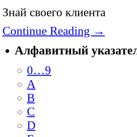
Знай своего клиента
Continue Reading
→
Алфавитный указате
0…9
A
B
C
D