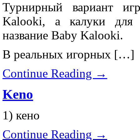
Турнирный вариант иг
Kalooki, а калуки дл
название Baby Kalooki.
В реальных игорных […]
Continue Reading
→
Keno
1) кено
Continue Reading
→