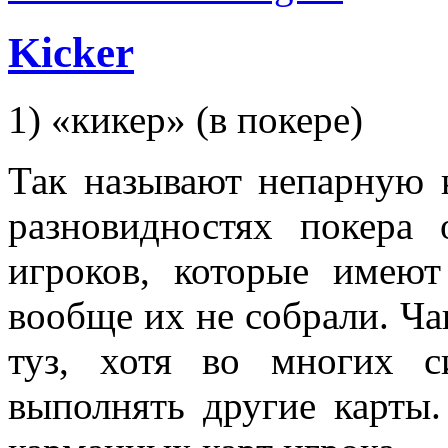
Kicker
1) «кикер» (в покере)
Так называют непарную к
разновидностях покера 
игроков, которые имею
вообще их не собрали. Ча
туз, хотя во многих с
выполнять другие карты