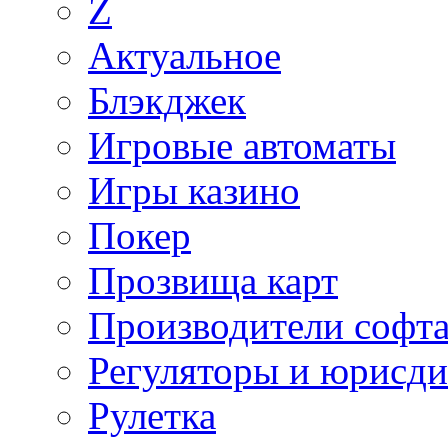
Z
Актуальное
Блэкджек
Игровые автоматы
Игры казино
Покер
Прозвища карт
Производители софт
Регуляторы и юрисд
Рулетка