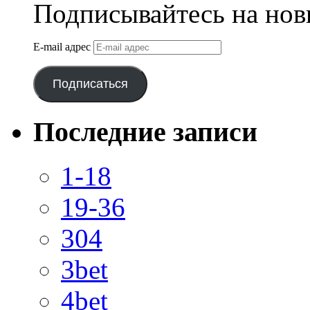
Подписывайтесь на нов
E-mail адрес
Подписаться
Последние записи
1-18
19-36
304
3bet
4bet