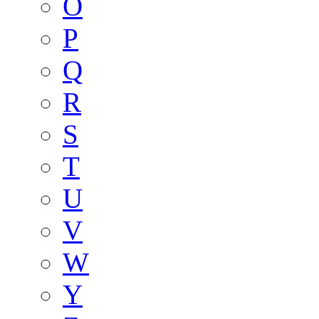
O
P
Q
R
S
T
U
V
W
Y