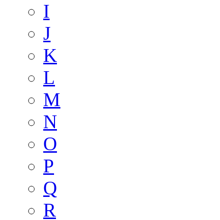
I
J
K
L
M
N
O
P
Q
R