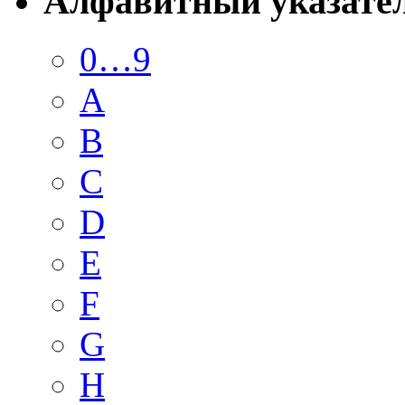
Алфавитный указате
0…9
A
B
C
D
E
F
G
H