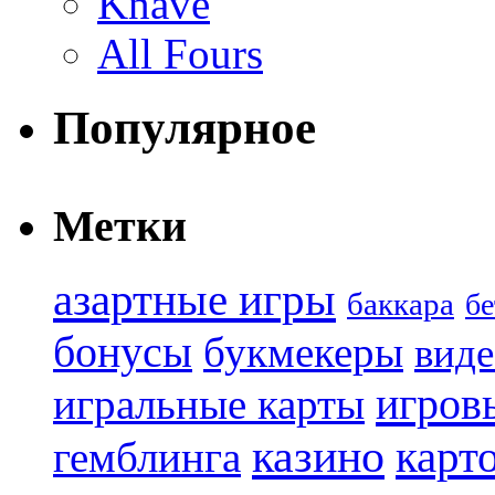
Knave
All Fours
Популярное
Метки
азартные игры
баккара
бе
бонусы
букмекеры
виде
игров
игральные карты
казино
карт
гемблинга