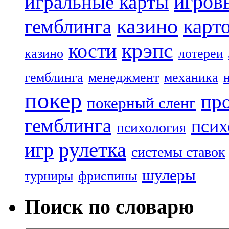
игров
игральные карты
казино
карт
гемблинга
крэпс
кости
казино
лотереи
гемблинга
менеджмент
механика
покер
пр
покерный сленг
гемблинга
псих
психология
рулетка
игр
системы ставок
шулеры
турниры
фриспины
Поиск по словарю