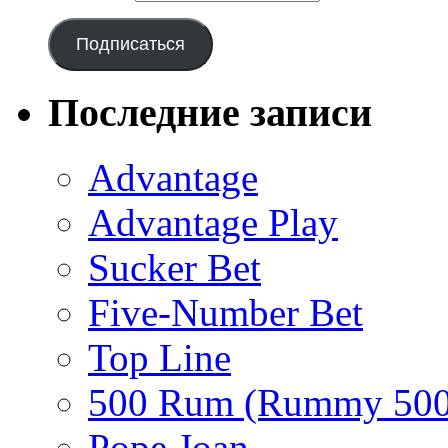
Подписаться
Последние записи
Advantage
Advantage Play
Sucker Bet
Five-Number Bet
Top Line
500 Rum (Rummy 500
Pope Joan