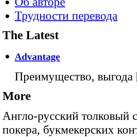
Об авторе
Трудности перевода
The Latest
Advantage
Преимущество, выгода
More
Англо-русский толковый с
покера, букмекерских кон