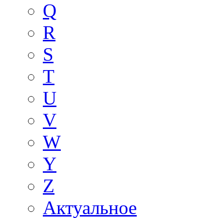
Q
R
S
T
U
V
W
Y
Z
Актуальное