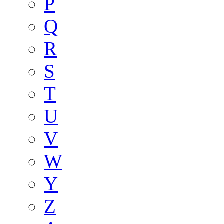
P
Q
R
S
T
U
V
W
Y
Z