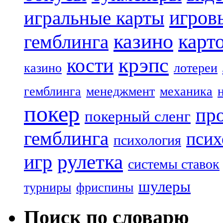
игров
игральные карты
казино
карт
гемблинга
крэпс
кости
казино
лотереи
гемблинга
менеджмент
механика
покер
пр
покерный сленг
гемблинга
псих
психология
рулетка
игр
системы ставок
шулеры
турниры
фриспины
Поиск по словарю