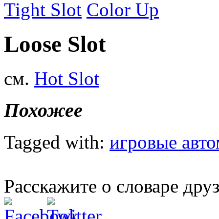
Tight Slot
Color Up
Loose Slot
см.
Hot Slot
Похожее
Tagged with:
игровые авт
Расскажите о словаре дру