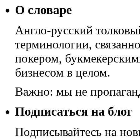
О словаре
Англо-русский толковы
терминологии, связанно
покером, букмекерским
бизнесом в целом.
Важно: мы не пропаган
Подписаться на блог
Подписывайтесь на нов