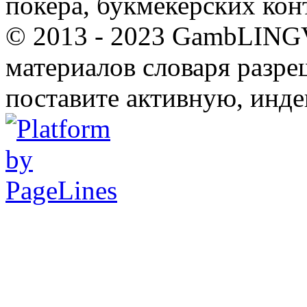
покера, букмекерских кон
© 2013 - 2023 GambLING
материалов словаря разре
поставите активную, инде