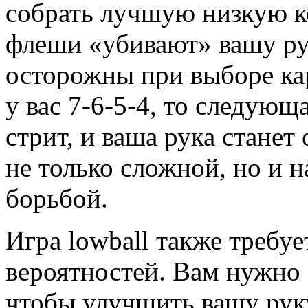
собрать лучшую низкую к
флеши «убивают» вашу ру
осторожны при выборе кар
у вас 7-6-5-4, то следующ
стрит, и ваша рука станет
не только сложной, но и 
борьбой.
Игра lowball также требу
вероятностей. Вам нужно 
чтобы улучшить вашу руку