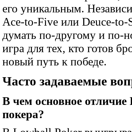
его уникальным. Независим
Ace-to-Five или Deuce-to-S
думать по-другому и по-н
игра для тех, кто готов б
новый путь к победе.
Часто задаваемые воп
В чем основное отличие 
покера?