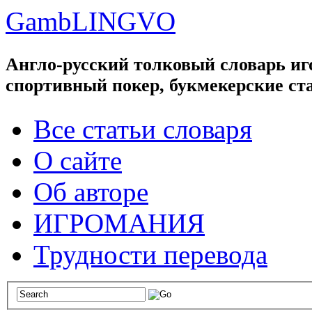
GambLINGVO
Англо-русский толковый словарь иго
спортивный покер, букмекерские ст
Все статьи словаря
О сайте
Об авторе
ИГРОМАНИЯ
Трудности перевода