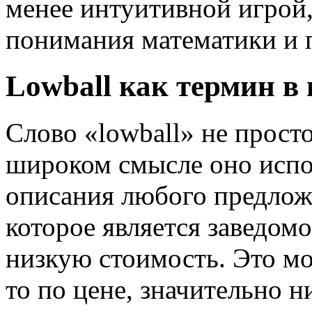
менее интуитивной игрой
понимания математики и 
Lowball как термин в
Слово «lowball» не просто
широком смысле оно испо
описания любого предложе
которое является заведом
низкую стоимость. Это мо
то по цене, значительно 