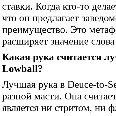
ставки. Когда кто-то делает
что он предлагает заведо
преимущество. Это метаф
расширяет значение слова
Какая рука считается лу
Lowball?
Лучшая рука в Deuce-to-S
разной масти. Она считает
является ни стритом, ни 