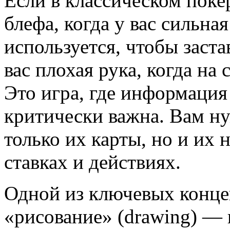
Если в классическом поке
блефа, когда у вас сильная
используется, чтобы заста
вас плохая рука, когда на
Это игра, где информация
критически важна. Вам ну
только их карты, но и их 
ставках и действиях.
Одной из ключевых концеп
«рисование» (drawing) — 