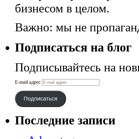
бизнесом в целом.
Важно: мы не пропаган
Подписаться на блог
Подписывайтесь на нов
E-mail адрес
Подписаться
Последние записи