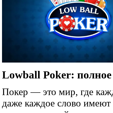
Lowball Poker: полное
Покер — это мир, где каж
даже каждое слово имеют 