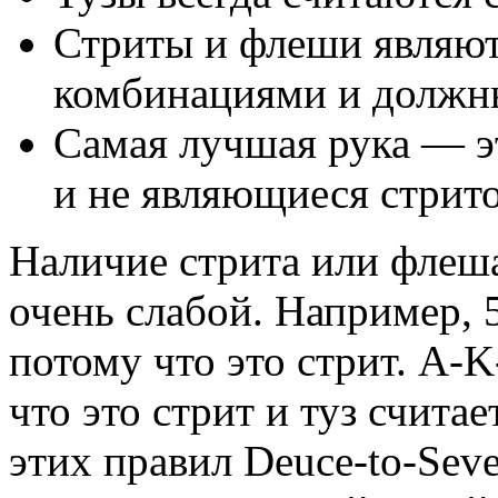
Стриты и флеши являют
комбинациями и должны
Самая лучшая рука — эт
и не являющиеся стрит
Наличие стрита или флеша
очень слабой. Например, 
потому что это стрит. A-
что это стрит и туз счита
этих правил Deuce-to-Sev