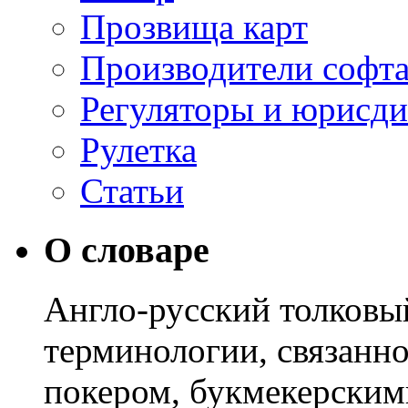
Прозвища карт
Производители софт
Регуляторы и юрисд
Рулетка
Статьи
О словаре
Англо-русский толковы
терминологии, связанно
покером, букмекерским