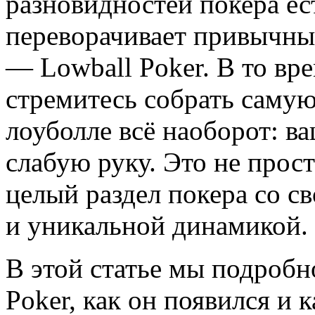
разновидностей покера ес
переворачивает привычные
— Lowball Poker. В то вр
стремитесь собрать саму
лоуболле всё наоборот: в
слабую руку. Это не прост
целый раздел покера со с
и уникальной динамикой.
В этой статье мы подробно
Poker, как он появился и 