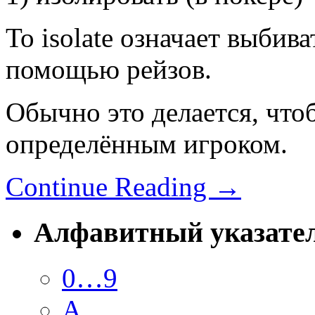
To isolate означает выбив
помощью рейзов.
Обычно это делается, чтоб
определённым игроком.
Continue Reading
→
Алфавитный указате
0…9
A