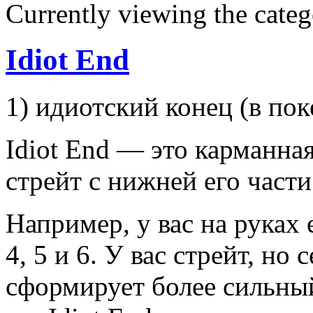
Currently viewing the cate
Idiot End
1) идиотский конец (в пок
Idiot End — это карманная
стрейт с нижней его части
Например, у вас на руках е
4, 5 и 6. У вас стрейт, но
сформирует более сильный