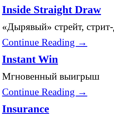
Inside Straight Draw
«Дырявый» стрейт, стрит-
Continue Reading
→
Instant Win
Мгновенный выигрыш
Continue Reading
→
Insurance