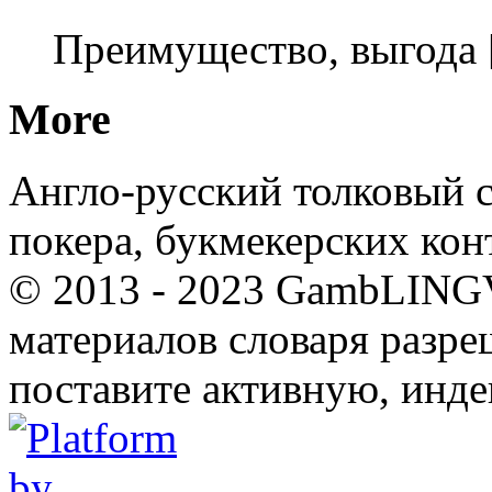
Преимущество, выгода
More
Англо-русский толковый с
покера, букмекерских кон
© 2013 - 2023 GambLING
материалов словаря разре
поставите активную, инде