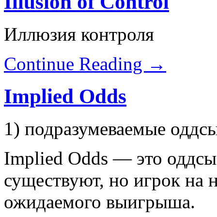
Illusion of Control
Иллюзия контроля
Continue Reading
→
Implied Odds
1) подразумеваемые оддсы
Implied Odds — это оддсы
существуют, но игрок на н
ожидаемого выигрыша.