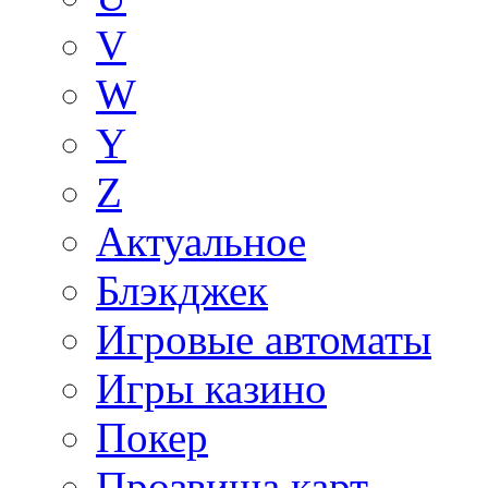
V
W
Y
Z
Актуальное
Блэкджек
Игровые автоматы
Игры казино
Покер
Прозвища карт