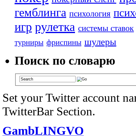
гемблинга
псих
психология
рулетка
игр
системы ставок
шулеры
турниры
фриспины
Поиск по словарю
Set your Twitter account nam
TwitterBar Section.
GambLINGVO