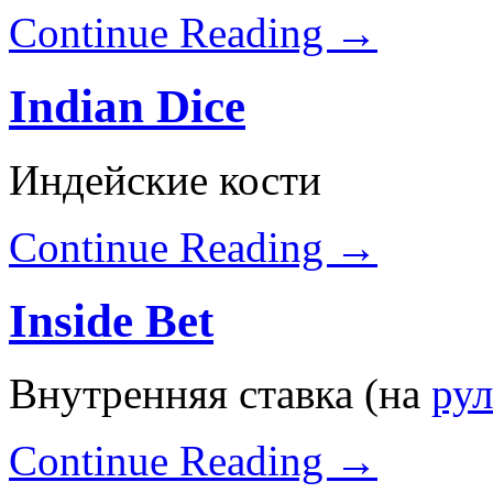
Continue Reading
→
Indian Dice
Индейские кости
Continue Reading
→
Inside Bet
Внутренняя ставка (на
рул
Continue Reading
→