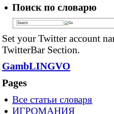
Поиск по словарю
Set your Twitter account nam
TwitterBar Section.
GambLINGVO
Pages
Все статьи словаря
ИГРОМАНИЯ