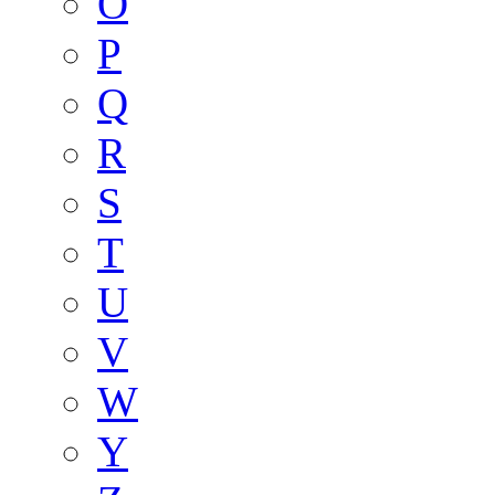
O
P
Q
R
S
T
U
V
W
Y