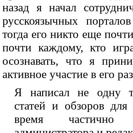
назад я начал сотрудн
русскоязычных порталов
тогда его никто еще почти
почти каждому, кто игр
осознавать, что я при
активное участие в его ра
Я написал не одну т
статей и обзоров для 
время частично 
администратора и редак