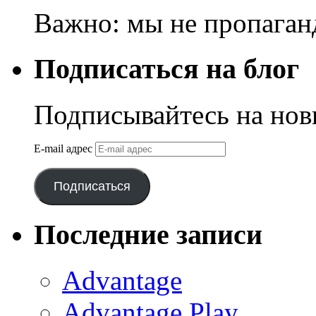
Важно: мы не пропаган
Подписаться на блог
Подписывайтесь на нов
E-mail адрес
Подписаться
Последние записи
Advantage
Advantage Play