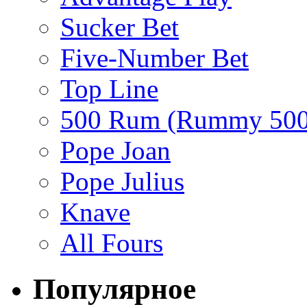
Sucker Bet
Five-Number Bet
Top Line
500 Rum (Rummy 500
Pope Joan
Pope Julius
Knave
All Fours
Популярное