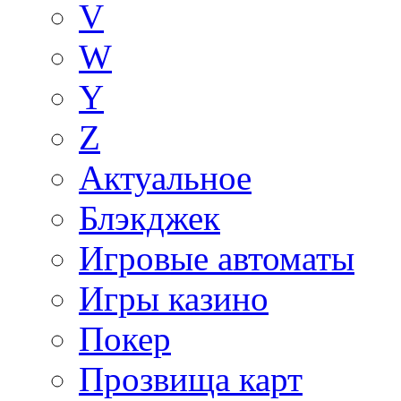
V
W
Y
Z
Актуальное
Блэкджек
Игровые автоматы
Игры казино
Покер
Прозвища карт