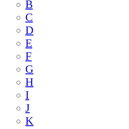
B
C
D
E
F
G
H
I
J
K