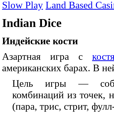
Slow Play
Land Based Cas
Indian Dice
Индейские кости
Азартная игра с
кост
американских барах. В не
Цель игры — соби
комбинаций из точек, 
(пара, трис, стрит, фулл