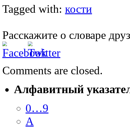
Tagged with:
кости
Расскажите о словаре дру
Comments are closed.
Алфавитный указате
0…9
A