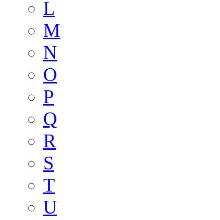
L
M
N
O
P
Q
R
S
T
U