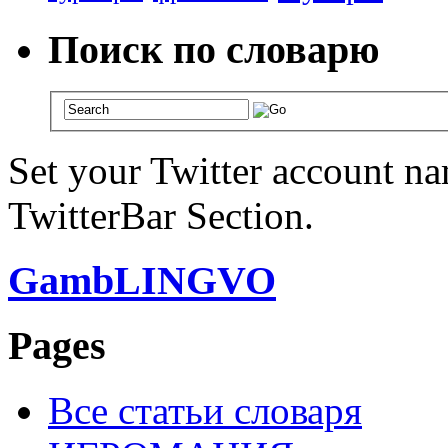
Поиск по словарю
Set your Twitter account nam
TwitterBar Section.
GambLINGVO
Pages
Все статьи словаря