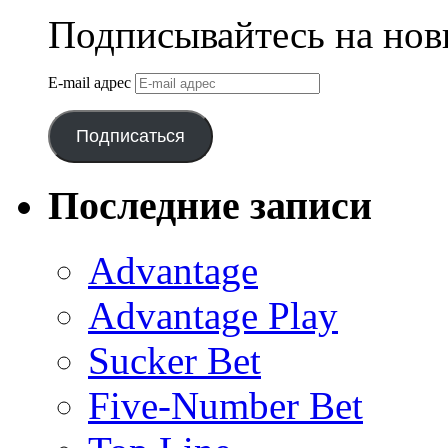
Подписывайтесь на нов
E-mail адрес
Подписаться
Последние записи
Advantage
Advantage Play
Sucker Bet
Five-Number Bet