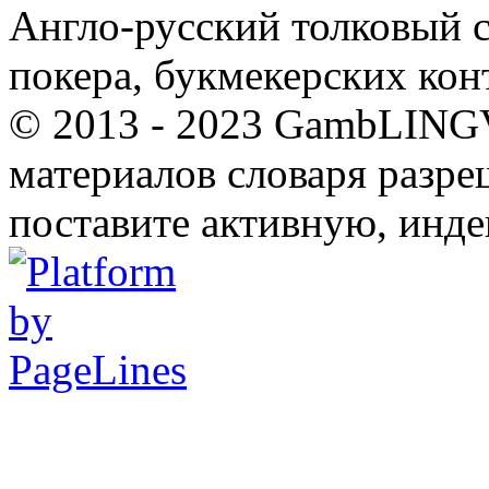
Англо-русский толковый с
покера, букмекерских кон
© 2013 - 2023 GambLING
материалов словаря разре
поставите активную, инде