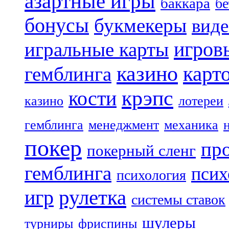
азартные игры
баккара
бе
бонусы
букмекеры
виде
игров
игральные карты
казино
карт
гемблинга
крэпс
кости
казино
лотереи
гемблинга
менеджмент
механика
покер
пр
покерный сленг
гемблинга
псих
психология
рулетка
игр
системы ставок
шулеры
турниры
фриспины