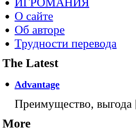
ИГРОМАНИЯ
О сайте
Об авторе
Трудности перевода
The Latest
Advantage
Преимущество, выгода
More