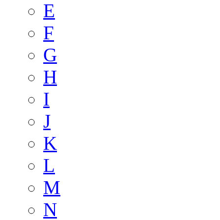
E
F
G
H
I
J
K
L
M
N