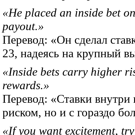
«He placed an inside bet o
payout.»
Перевод: «Он сделал став
23, надеясь на крупный 
«Inside bets carry higher r
rewards.»
Перевод: «Ставки внутри 
риском, но и с гораздо б
«If you want excitement, try