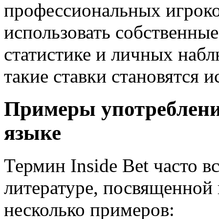
профессиональных игроков
использовать собственные
статистике и личных наб
такие ставки становятся и
Примеры употребления
языке
Термин Inside Bet часто в
литературе, посвященной 
несколько примеров: