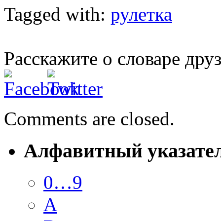
Tagged with:
рулетка
Расскажите о словаре дру
Comments are closed.
Алфавитный указате
0…9
A