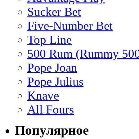
Sucker Bet
Five-Number Bet
Top Line
500 Rum (Rummy 500
Pope Joan
Pope Julius
Knave
All Fours
Популярное