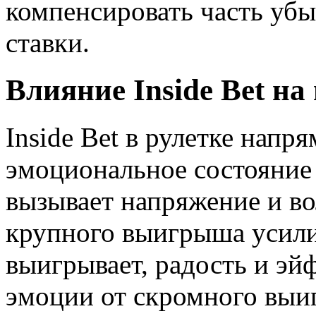
компенсировать часть уб
ставки.
Влияние Inside Bet н
Inside Bet в рулетке напр
эмоциональное состояние
вызывает напряжение и во
крупного выигрыша усили
выигрывает, радость и э
эмоции от скромного выи