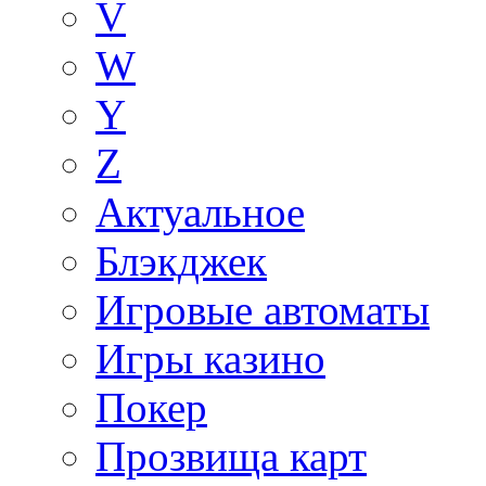
V
W
Y
Z
Актуальное
Блэкджек
Игровые автоматы
Игры казино
Покер
Прозвища карт