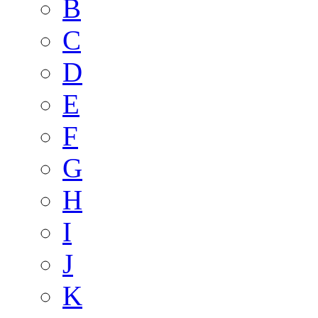
B
C
D
E
F
G
H
I
J
K