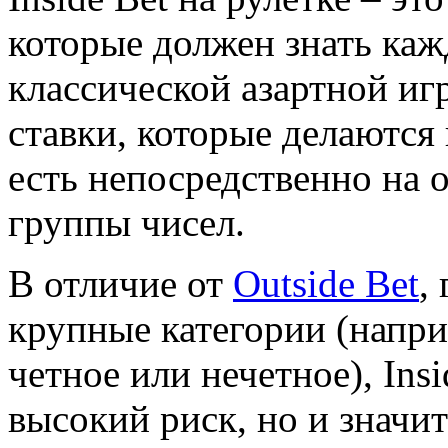
которые должен знать ка
классической азартной иг
ставки, которые делаются 
есть непосредственно на 
группы чисел.
В отличие от
Outside Bet
,
крупные категории (напри
четное или нечетное), Ins
высокий риск, но и значи