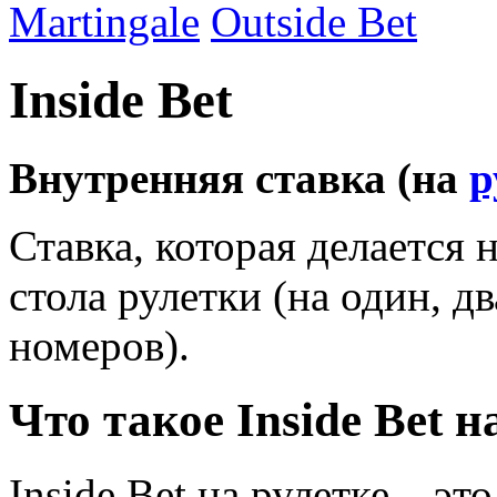
Martingale
Outside Bet
Inside Bet
Внутренняя ставка (на
р
Ставка, которая делается 
стола рулетки (на один, дв
номеров).
Что такое Inside Bet н
Inside Bet на рулетке – э