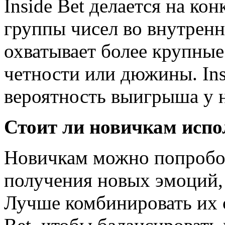
Inside Bet делается на ко
группы чисел во внутренне
охватывает более крупные 
четности или дюжины. Ins
вероятность выигрыша у н
Стоит ли новичкам испол
Новичкам можно попробов
получения новых эмоций, 
Лучше комбинировать их 