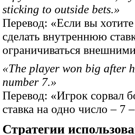
sticking to outside bets.»
Перевод: «Если вы хотите
сделать внутреннюю ставк
ограничиваться внешними
«The player won big after hi
number 7.»
Перевод: «Игрок сорвал б
ставка на одно число – 7 
Стратегии использован