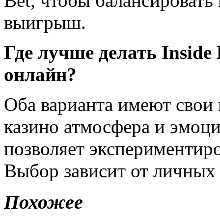
Bet, чтобы балансировать
выигрыш.
Где лучше делать Inside
онлайн?
Оба варианта имеют свои
казино атмосфера и эмоци
позволяет экспериментиро
Выбор зависит от личных
Похожее