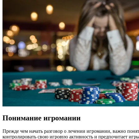
Понимание игромании
Прежде чем начать разговор о лечении игромании, важно понять
контролировать свою игровую активность и предпочитает игр