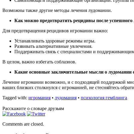
Самопомощь и поддерживающие организации: Группы по
Возможны также другие методы лечения лудомании.
Как можно предотвратить рецидивы после успешного
Для предотвращения рецидивов игромании важно:
Устанавливать здоровые режимы игры.
Развивать альтернативные увлечения.
Поддерживать связь с специалистами и поддерживающим
В целом, важно избегать соблазнов.
Какие основные заключительные мысли о лудомании с
Лечение игромании возможно, и с подходящей поддержкой мно
ваших близких столкнулся с игроманией, не стесняйтесь обрат
Tagged with:
игромания
•
лудомания
•
психология гемблинга
Расскажите о словаре друзьям
Comments are closed.