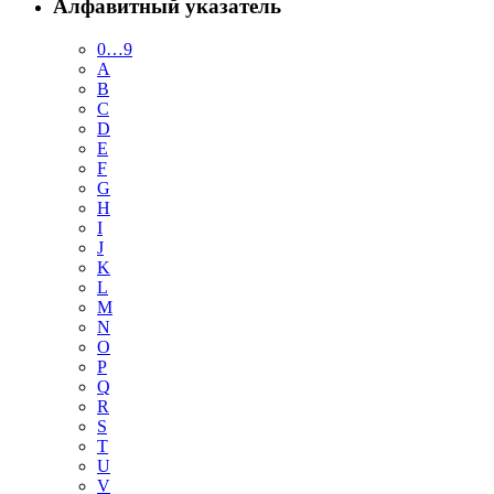
Алфавитный указатель
0…9
A
B
C
D
E
F
G
H
I
J
K
L
M
N
O
P
Q
R
S
T
U
V