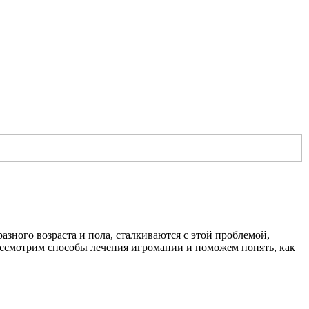
зного возраста и пола, сталкиваются с этой проблемой,
 рассмотрим способы лечения игромании и поможем понять, как