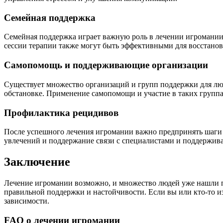
Семейная поддержка
Семейная поддержка играет важную роль в лечении игромании.
сессии терапии также могут быть эффективными для восстано
Самопомощь и поддерживающие организации
Существует множество организаций и групп поддержки для л
обстановке. Применение самопомощи и участие в таких группа
Профилактика рецидивов
После успешного лечения игромании важно предпринять шаги 
увлечений и поддержание связи с специалистами и поддержи
Заключение
Лечение игромании возможно, и множество людей уже нашли п
правильной поддержки и настойчивости. Если вы или кто-то из
зависимости.
FAQ о лечении игромании