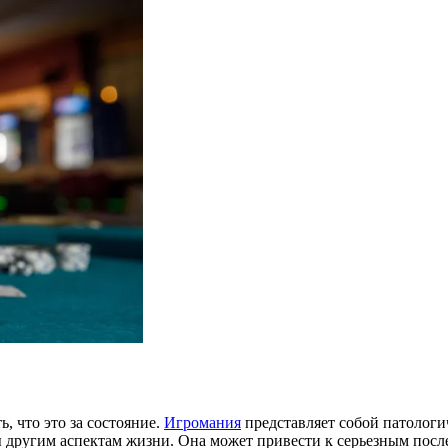
, что это за состояние.
Игромания
представляет собой патологи
ы другим аспектам жизни. Она может привести к серьезным посл