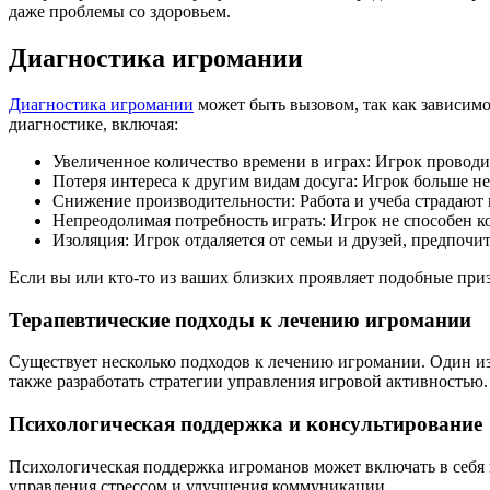
даже проблемы со здоровьем.
Диагностика игромании
Диагностика игромании
может быть вызовом, так как зависимо
диагностике, включая:
Увеличенное количество времени в играх: Игрок проводи
Потеря интереса к другим видам досуга: Игрок больше не
Снижение производительности: Работа и учеба страдают и
Непреодолимая потребность играть: Игрок не способен ко
Изоляция: Игрок отдаляется от семьи и друзей, предпочи
Если вы или кто-то из ваших близких проявляет подобные при
Терапевтические подходы к лечению игромании
Существует несколько подходов к лечению игромании. Один и
также разработать стратегии управления игровой активностью.
Психологическая поддержка и консультирование
Психологическая поддержка игроманов может включать в себя
управления стрессом и улучшения коммуникации.