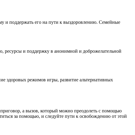
му и поддержать его на пути к выздоровлению. Семейные
ю, ресурсы и поддержку в анонимной и доброжелательной
ние здоровых режимов игры, развитие альтернативных
приговор, а вызов, который можно преодолеть с помощью
титься за помощью, и следуйте пути к освобождению от этой