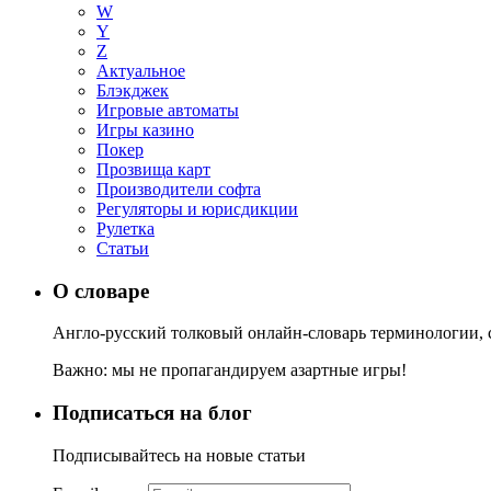
W
Y
Z
Актуальное
Блэкджек
Игровые автоматы
Игры казино
Покер
Прозвища карт
Производители софта
Регуляторы и юрисдикции
Рулетка
Статьи
О словаре
Англо-русский толковый онлайн-словарь терминологии, с
Важно: мы не пропагандируем азартные игры!
Подписаться на блог
Подписывайтесь на новые статьи