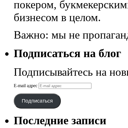
покером, букмекерским
бизнесом в целом.
Важно: мы не пропаган
Подписаться на блог
Подписывайтесь на нов
E-mail адрес
Подписаться
Последние записи