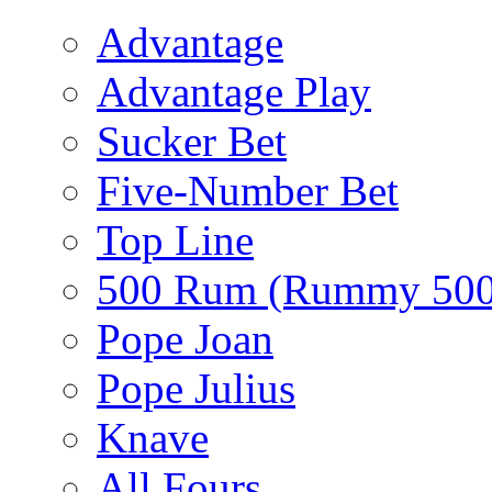
Advantage
Advantage Play
Sucker Bet
Five-Number Bet
Top Line
500 Rum (Rummy 500
Pope Joan
Pope Julius
Knave
All Fours