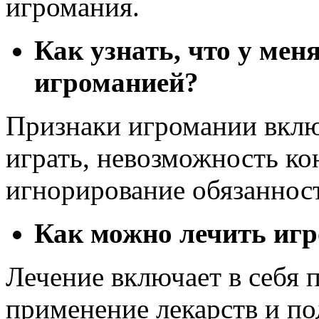
игромания.
Как узнать, что у мен
игроманией?
Признаки игромании вклю
играть, невозможность ко
игнорирование обязаннос
Как можно лечить иг
Лечение включает в себя
применение лекарств и по