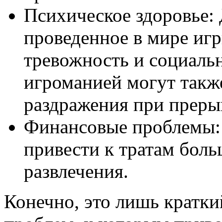
Психическое здоровье: 
проведенное в мире игр
тревожность и социаль
игроманией могут также
раздражения при преры
Финансовые проблемы: 
привести к тратам боль
развлечения.
Конечно, это лишь кратк