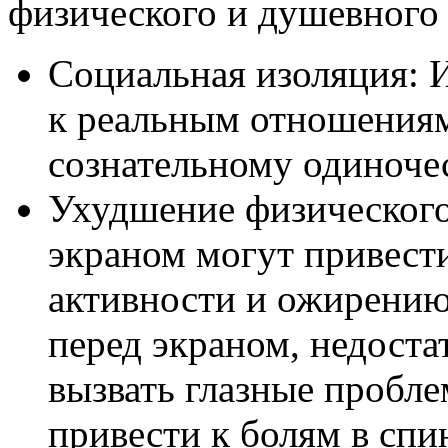
физического и душевного 
Социальная изоляция: 
к реальным отношениям
сознательному одиночес
Ухудшение физического
экраном могут привест
активности и ожирению
перед экраном, недоста
вызвать глазные пробле
привести к болям в спи