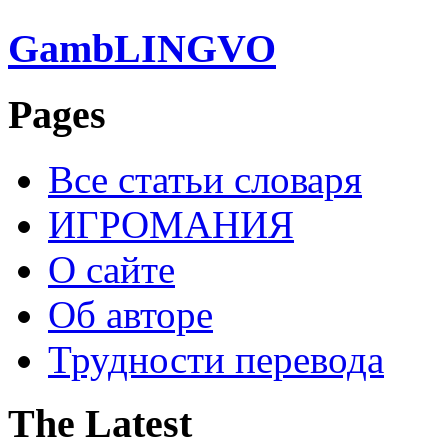
GambLINGVO
Pages
Все статьи словаря
ИГРОМАНИЯ
О сайте
Об авторе
Трудности перевода
The Latest