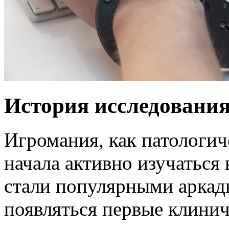
История исследовани
Игромания, как патологич
начала активно изучаться 
стали популярными аркадн
появляться первые клинич