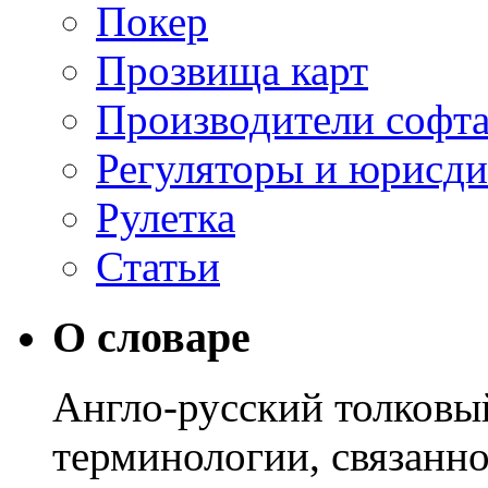
Покер
Прозвища карт
Производители софт
Регуляторы и юрисд
Рулетка
Статьи
О словаре
Англо-русский толковы
терминологии, связанно