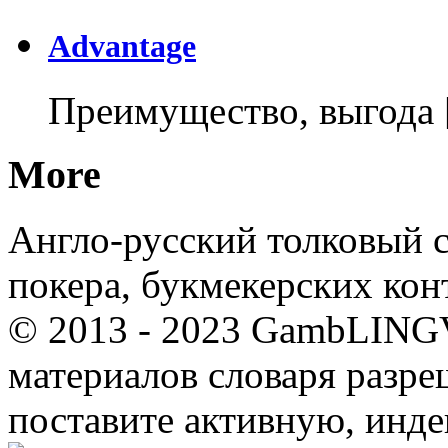
Advantage
Преимущество, выгода
More
Англо-русский толковый с
покера, букмекерских кон
© 2013 - 2023 GambLING
материалов словаря разре
поставите активную, инде