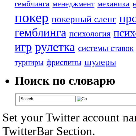
гемблинга
менеджмент
механика
покер
пр
покерный сленг
гемблинга
псих
психология
рулетка
игр
системы ставок
шулеры
турниры
фриспины
Поиск по словарю
Set your Twitter account nam
TwitterBar Section.