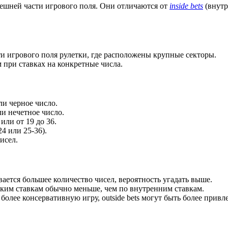
внешней части игрового поля. Они отличаются от
inside bets
(внутр
и игрового поля рулетки, где расположены крупные секторы.
при ставках на конкретные числа.
ли черное число.
ли нечетное число.
или от 19 до 36.
4 или 25-36).
исел.
ается большее количество чисел, вероятность угадать выше.
ким ставкам обычно меньше, чем по внутренним ставкам.
более консервативную игру, outside bets могут быть более прив