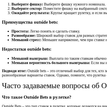
Выберите фишку:
Выберите фишку нужного номинала.
Выберите сектор:
Поместите фишку на выбранный сектор
Ожидайте результата:
Крупье вращает рулетку, и если в
Преимущества outside bets:
Простота:
Легко понять и сделать ставку.
Разнообразие:
Широкий выбор ставок для разных страте
Меньший стресс:
Меньшее напряжение, чем при ставке н
Недостатки outside bets:
Меньший выигрыш:
Выплата по таким ставкам обычно 
Меньшая вероятность большого выигрыша:
Если вы и
Подводя итог:
Outside bets – это отличный выбор для тех, кт
разнообразные варианты ставок. Однако, помните, что рулетка 
Часто задаваемые вопросы об Ou
Что такое Outside Bets в рулетке?
Outside Bets – это тип ставок в рулетке, которые делаются на