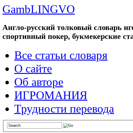
GambLINGVO
Англо-русский толковый словарь иго
спортивный покер, букмекерские ст
Все статьи словаря
О сайте
Об авторе
ИГРОМАНИЯ
Трудности перевода