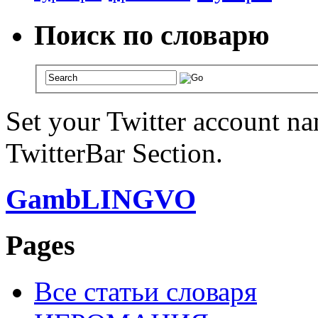
Поиск по словарю
Set your Twitter account nam
TwitterBar Section.
GambLINGVO
Pages
Все статьи словаря