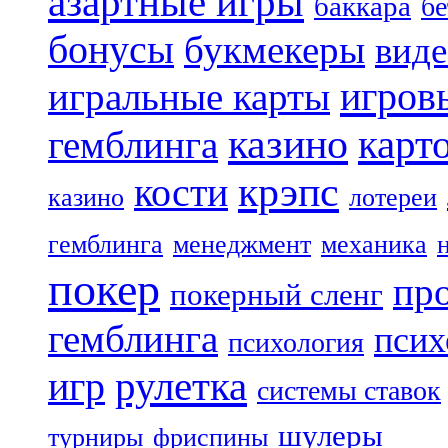
азартные игры
баккара
бе
бонусы
букмекеры
виде
игров
игральные карты
казино
карт
гемблинга
крэпс
кости
казино
лотереи
гемблинга
менеджмент
механика
покер
пр
покерный сленг
гемблинга
псих
психология
рулетка
игр
системы ставок
шулеры
турниры
фриспины