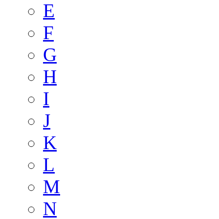
E
F
G
H
I
J
K
L
M
N