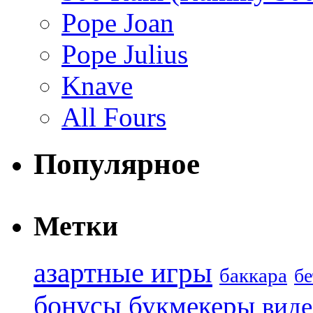
Pope Joan
Pope Julius
Knave
All Fours
Популярное
Метки
азартные игры
баккара
бе
бонусы
букмекеры
виде