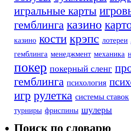
игров
игральные карты
казино
карт
гемблинга
крэпс
кости
казино
лотереи
гемблинга
менеджмент
механика
покер
пр
покерный сленг
гемблинга
псих
психология
рулетка
игр
системы ставок
шулеры
турниры
фриспины
Поиск по словарю