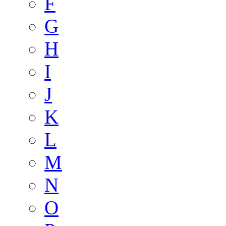
F
G
H
I
J
K
L
M
N
O