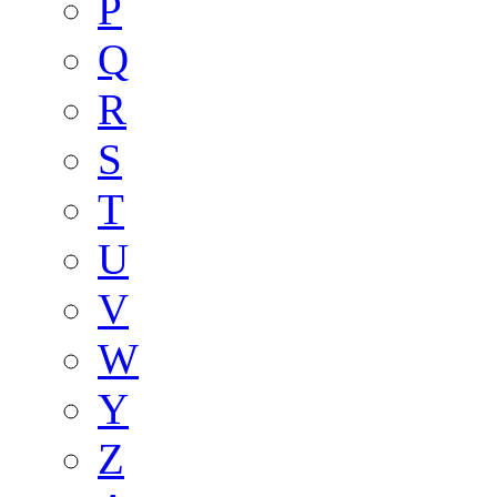
P
Q
R
S
T
U
V
W
Y
Z