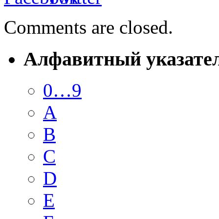
Comments are closed.
Алфавитный указате
0…9
A
B
C
D
E