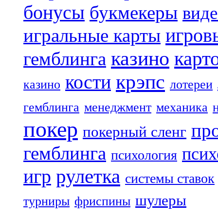
бонусы
букмекеры
виде
игров
игральные карты
казино
карт
гемблинга
крэпс
кости
казино
лотереи
гемблинга
менеджмент
механика
покер
пр
покерный сленг
гемблинга
псих
психология
рулетка
игр
системы ставок
шулеры
турниры
фриспины