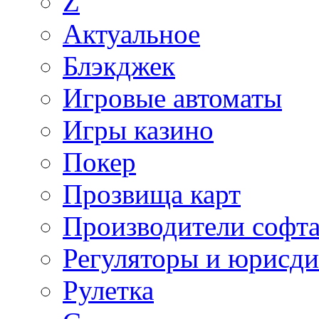
Z
Актуальное
Блэкджек
Игровые автоматы
Игры казино
Покер
Прозвища карт
Производители софт
Регуляторы и юрисд
Рулетка