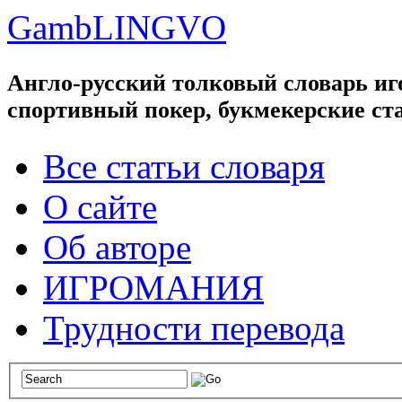
GambLINGVO
Англо-русский толковый словарь иго
спортивный покер, букмекерские ст
Все статьи словаря
О сайте
Об авторе
ИГРОМАНИЯ
Трудности перевода