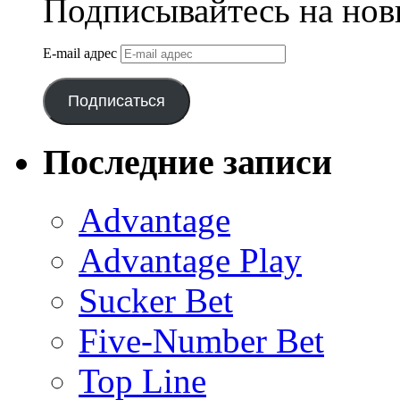
Подписывайтесь на нов
E-mail адрес
Подписаться
Последние записи
Advantage
Advantage Play
Sucker Bet
Five-Number Bet
Top Line