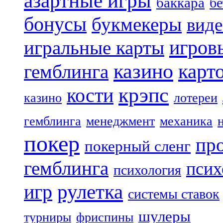
азартные игры
баккара
бе
бонусы
букмекеры
виде
игров
игральные карты
казино
карт
гемблинга
крэпс
кости
казино
лотереи
гемблинга
менеджмент
механика
покер
пр
покерный сленг
гемблинга
псих
психология
рулетка
игр
системы ставок
шулеры
турниры
фриспины