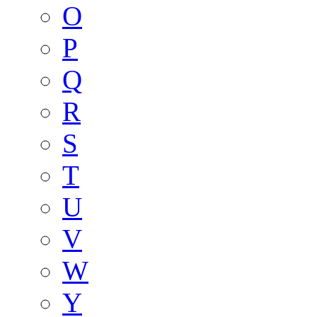
O
P
Q
R
S
T
U
V
W
Y