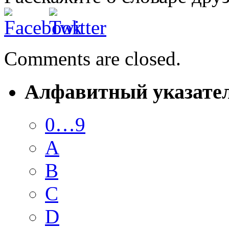
Comments are closed.
Алфавитный указате
0…9
A
B
C
D