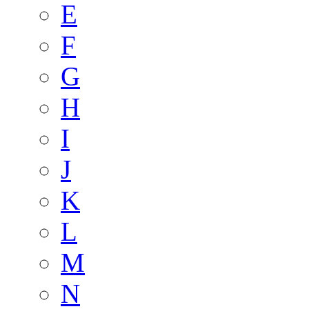
E
F
G
H
I
J
K
L
M
N