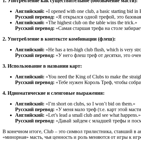
1. Употребление как существительное (обозначение масти):
Английский:
«I opened with one club, a basic starting bid in 
Русский перевод:
«Я открылся одной трефой, это базовая 
Английский:
«The highest club on the table wins the trick.»
Русский перевод:
«Самая старшая трефа на столе забирает
2. Употребление в контексте комбинации (флеш):
Английский:
«He has a ten-high club flush, which is very str
Русский перевод:
«У него флеш треф от десятки, это оче
3. Использование в названии карт:
Английский:
«You need the King of Clubs to make the straig
Русский перевод:
«Тебе нужен Король Треф, чтобы собрат
4. Идиоматические и сленговые выражения:
Английский:
«I’m short on clubs, so I won’t bid on them.»
Русский перевод:
«У меня мало треф (т.е. карт этой масти
Английский:
«Let’s lead a small club and see what happens.»
Русский перевод:
«Давай зайдем с младшей трефы и посм
В конечном итоге, Club – это символ трилистника, ставший в а
«минорная» масть, чья ценность и роль меняются от игры к иг