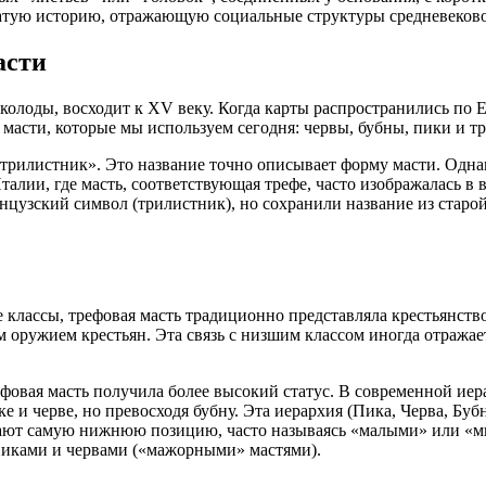
богатую историю, отражающую социальные структуры средневек
асти
 колоды, восходит к XV веку. Когда карты распространились по 
асти, которые мы используем сегодня: червы, бубны, пики и тре
«трилистник». Это название точно описывает форму масти. Однак
алии, где масть, соответствующая трефе, часто изображалась в 
анцузский символ (трилистник), но сохранили название из старо
ассы, трефовая масть традиционно представляла крестьянство ил
оружием крестьян. Эта связь с низшим классом иногда отражает
ефовая масть получила более высокий статус. В современной иер
е и черве, но превосходя бубну. Эта иерархия (Пика, Черва, Бубн
мают самую нижнюю позицию, часто называясь «малыми» или «ми
пиками и червами («мажорными» мастями).