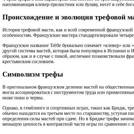
напоминающая клевер-трилистник или булаву, несет в себе 
Происхождение и эволюция трефовой м
История трефовой масти, как и всей современной французской
особенностям. Французские мастера стандартизировали четыре м
Французское название Trèfle буквально означает «клевер» или 
другой системы мастей, которая была популярна в Испании и Ит
образом, как и в случае с пикой, англичане позаимствовали фр
крестьянским сословием.
Символизм трефы
В оригинальном французском делении мастей на общественные кл
могла ассоциироваться с инструментом труда или примитивным 
ниже пики и червы.
Однако, в гемблинге и спортивных играх, таких как Бридж, тр
обычно находится на третьем месте по старшинству, уступая пик
определения силы мастей при сдаче. Но в Бридже трефы зани
меньшую ценность в контрактной части игры по сравнению с 