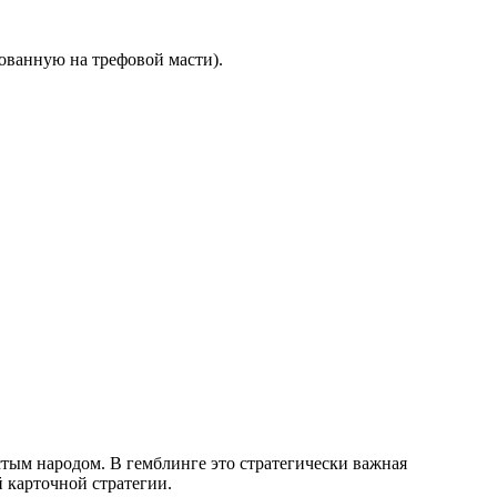
снованную на трефовой масти).
остым народом. В гемблинге это стратегически важная
й карточной стратегии.