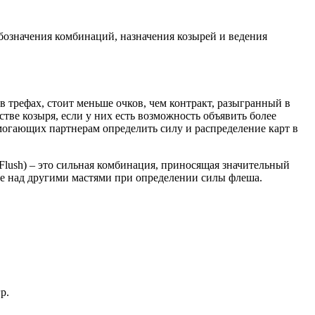
обозначения комбинаций, назначения козырей и ведения
в трефах, стоит меньше очков, чем контракт, разыгранный в
тве козыря, если у них есть возможность объявить более
могающих партнерам определить силу и распределение карт в
 Flush) – это сильная комбинация, приносящая значительный
ге над другими мастями при определении силы флеша.
р.