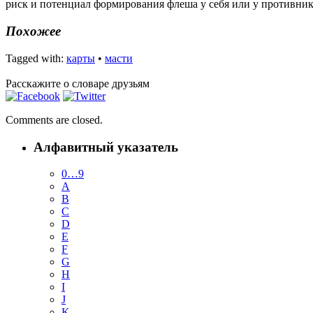
риск и потенциал формирования флеша у себя или у противник
Похожее
Tagged with:
карты
•
масти
Расскажите о словаре друзьям
Comments are closed.
Алфавитный указатель
0…9
A
B
C
D
E
F
G
H
I
J
K