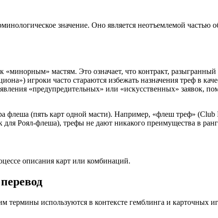
ерминологическое значение. Оно является неотъемлемой частью 
 к «минорным» мастям. Это означает, что контракт, разыгранный 
иона») игроки часто стараются избежать назначения треф в качес
бъявления «предупредительных» или «искусственных» заявок, по
ра флеша (пять карт одной масти). Например, «флеш треф» (Club
ик для Роял-флеша), трефы не дают никакого преимущества в ран
роцессе описания карт или комбинаций.
 перевод
им термины используются в контексте гемблинга и карточных иг