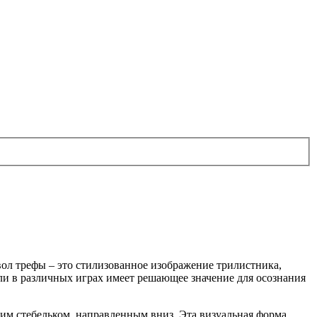
вол трефы – это стилизованное изображение трилистника,
оли в различных играх имеет решающее значение для осознания
ким стебельком, направленным вниз. Эта визуальная форма,