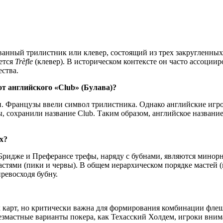
ванный трилистник или клевер, состоящий из трех закругленных 
ается
Trèfle
(клевер). В историческом контексте он часто ассоции
ства.
от английского «Club» (Булава)?
и. Французы ввели символ трилистника. Однако английские игро
, сохранили название Club. Таким образом, английское названи
х?
Бридже и Преферансе трефы, наряду с бубнами, являются минорн
стями (пики и червы). В общем иерархическом порядке мастей (
превосходя бубну.
 карт, но критически важна для формирования комбинации флеш.
езмастные варианты покера, как Техасский Холдем, игроки внима