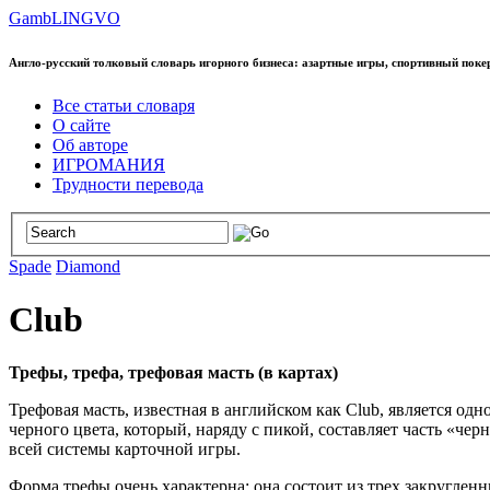
GambLINGVO
Англо-русский толковый словарь игорного бизнеса: азартные игры, спортивный поке
Все статьи словаря
О сайте
Об авторе
ИГРОМАНИЯ
Трудности перевода
Spade
Diamond
Club
Трефы, трефа, трефовая масть (в картах)
Трефовая масть, известная в английском как Club, является од
черного цвета, который, наряду с пикой, составляет часть «ч
всей системы карточной игры.
Форма трефы очень характерна: она состоит из трех закруглен