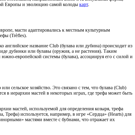
овой Европы и эволюцию самой колоды
карт
.
Европе, масти адаптировались к местным культурным
фы (Trèfles).
о английское название Club (булава или дубина) происходит из
виде дубинки или булавы (оружия, а не растения). Таким
й южно-европейской системы (булава), ассоциируя его с силой и
и сельское хозяйство. Это связано с тем, что булава (Club)
ся в иерархии мастей в некоторых играх, где трефа может быть
архии мастей, используемой для определения козыря, трефа
а, Трефа) используется, например, в игре «Сердца» (Hearts) для
норными» мастями вместе с бубнами, что отражает их