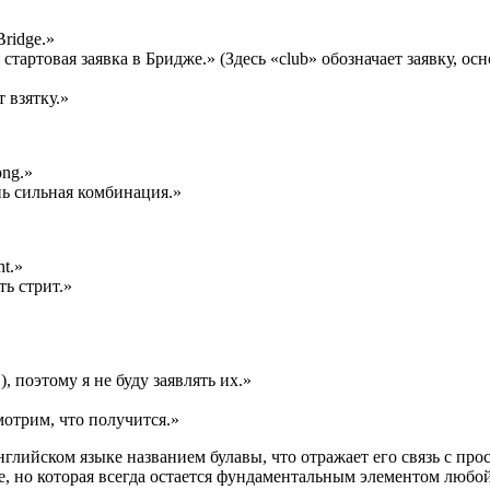
Bridge.»
стартовая заявка в Бридже.» (Здесь «club» обозначает заявку, о
 взятку.»
ong.»
нь сильная комбинация.»
ht.»
ь стрит.»
), поэтому я не буду заявлять их.»
отрим, что получится.»
нглийском языке названием булавы, что отражает его связь с пр
ре, но которая всегда остается фундаментальным элементом любо