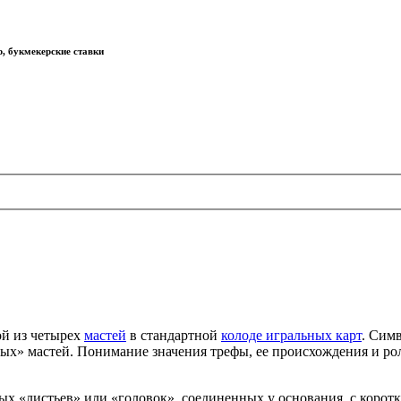
р, букмекерские ставки
ной из четырех
мастей
в стандартной
колоде игральных карт
. Сим
ерных» мастей. Понимание значения трефы, ее происхождения и р
ных «листьев» или «головок», соединенных у основания, с корот