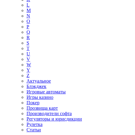
L
M
N
O
P
Q
R
S
T
U
V
W
Y
Z
Актуальное
Блэкджек
Игровые автоматы
Игры казино
Покер
Прозвища карт
Производители софта
Регуляторы и юрисдикции
Рулетка
Статьи