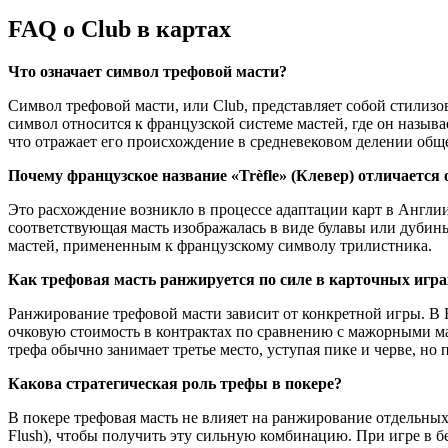
FAQ о Club в картах
Что означает символ трефовой масти?
Символ трефовой масти, или Club, представляет собой стилизо
символ относится к французской системе мастей, где он назыв
что отражает его происхождение в средневековом делении обще
Почему французское название «Trèfle» (Клевер) отличается 
Это расхождение возникло в процессе адаптации карт в Англи
соответствующая масть изображалась в виде булавы или дубины
мастей, примененным к французскому символу трилистника.
Как трефовая масть ранжируется по силе в карточных игра
Ранжирование трефовой масти зависит от конкретной игры. В 
очковую стоимость в контрактах по сравнению с мажорными ма
трефа обычно занимает третье место, уступая пике и черве, но 
Какова стратегическая роль трефы в покере?
В покере трефовая масть не влияет на ранжирование отдельных
Flush), чтобы получить эту сильную комбинацию. При игре в б