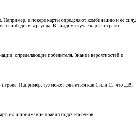
ы. Например, в покере карты определяют комбинацию и её силу.
еляют победителя раунда. В каждом случае карты играют
нации, определяющие победителя. Знание вероятностей и
грока. Например, туз может считаться как 1 или 11, что даёт
арт, но и понимание правил подсчёта очков.