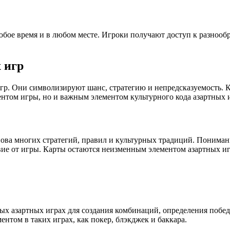
бое время и в любом месте. Игроки получают доступ к разнообр
 игр
гр. Они символизируют шанс, стратегию и непредсказуемость. Ка
ментом игры, но и важным элементом культурного кода азартных 
снова многих стратегий, правил и культурных традиций. Понима
ие от игры. Карты остаются неизменным элементом азартных игр
ых азартных играх для создания комбинаций, определения побед
нтом в таких играх, как покер, блэкджек и баккара.