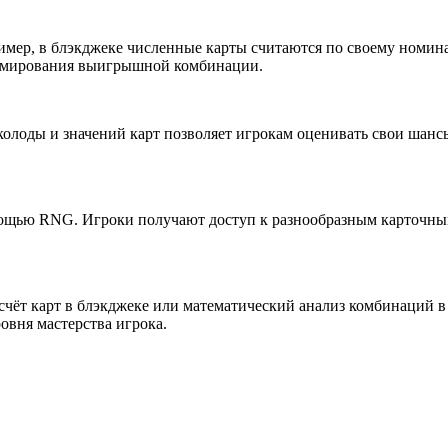
мер, в блэкджеке численные карты считаются по своему номинал
формирования выигрышной комбинации.
колоды и значений карт позволяет игрокам оценивать свои шан
мощью RNG. Игроки получают доступ к разнообразным карточным
дсчёт карт в блэкджеке или математический анализ комбинаций 
овня мастерства игрока.