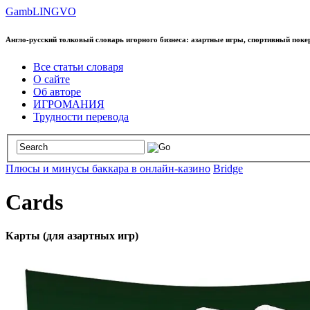
GambLINGVO
Англо-русский толковый словарь игорного бизнеса: азартные игры, спортивный поке
Все статьи словаря
О сайте
Об авторе
ИГРОМАНИЯ
Трудности перевода
Плюсы и минусы баккара в онлайн-казино
Bridge
Cards
Карты (для азартных игр)