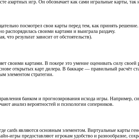
сте азартных игр. Он обозначает как сами игральные карты, так 
н тщательно посмотрел свои карты перед тем, как принять решение.
льно распорядилась своими картами и выиграла раздачу.
щая, что результат зависит от обстоятельств).
вляет своими картами. В покере это умение оценивать силу свое
нове открытых карт дилера. В баккаре — правильный расчёт ста
вым элементом стратегии.
правления банком и прогнозирования исхода игры. Например, сис
чают анализ вероятностей и психологии соперников.
где cards являются основным элементом. Виртуальные карты ге
лайн-игры предоставляют игрокам удобство и разнообразие, сох