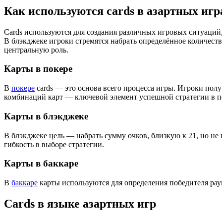
Как используются cards в азартных игр
Cards используются для создания различных игровых ситуаций,
В блэкджеке игроки стремятся набрать определённое количеств
центральную роль.
Карты в покере
В
покере
cards — это основа всего процесса игры. Игроки пол
комбинаций карт — ключевой элемент успешной стратегии в п
Карты в блэкджеке
В блэкджеке цель — набрать сумму очков, близкую к 21, но не
гибкость в выборе стратегии.
Карты в баккаре
В
баккаре
карты используются для определения победителя раун
Cards в языке азартных игр