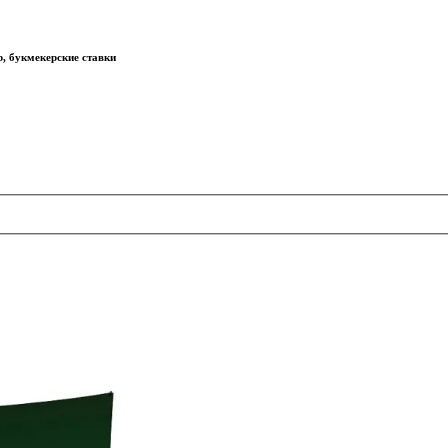
р, букмекерские ставки