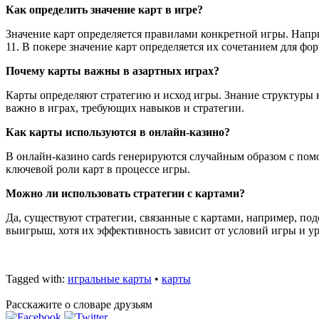
Как определить значение карт в игре?
Значение карт определяется правилами конкретной игры. Напри
11. В покере значение карт определяется их сочетанием для 
Почему карты важны в азартных играх?
Карты определяют стратегию и исход игры. Знание структуры 
важно в играх, требующих навыков и стратегии.
Как карты используются в онлайн-казино?
В онлайн-казино cards генерируются случайным образом с по
ключевой роли карт в процессе игры.
Можно ли использовать стратегии с картами?
Да, существуют стратегии, связанные с картами, например, по
выигрыш, хотя их эффективность зависит от условий игры и ур
Tagged with:
игральные карты
•
карты
Расскажите о словаре друзьям