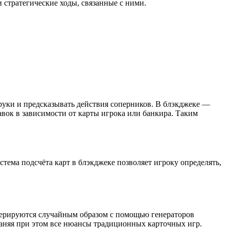
и стратегические ходы, связанные с ними.
й руки и предсказывать действия соперников. В блэкджеке —
вок в зависимости от карты игрока или банкира. Таким
тема подсчёта карт в блэкджеке позволяет игроку определять,
нерируются случайным образом с помощью генераторов
раняя при этом все нюансы традиционных карточных игр.