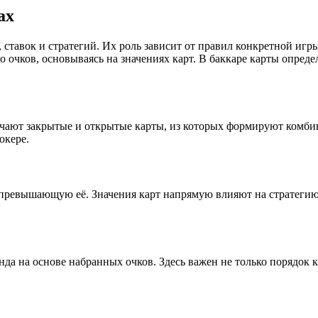
ах
 ставок и стратегий. Их роль зависит от правил конкретной игр
о очков, основываясь на значениях карт. В баккаре карты опред
учают закрытые и открытые карты, из которых формируют комби
окере.
 превышающую её. Значения карт напрямую влияют на стратегию и
да на основе набранных очков. Здесь важен не только порядок к