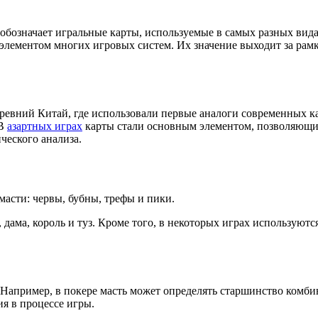
обозначает игральные карты, используемые в самых разных вида
лементом многих игровых систем. Их значение выходит за рамк
вний Китай, где использовали первые аналоги современных кар
 В
азартных играх
карты стали основным элементом, позволяющим
ического анализа.
 масти: червы, бубны, трефы и пики.
т, дама, король и туз. Кроме того, в некоторых играх использу
 Например, в покере масть может определять старшинство комби
я в процессе игры.