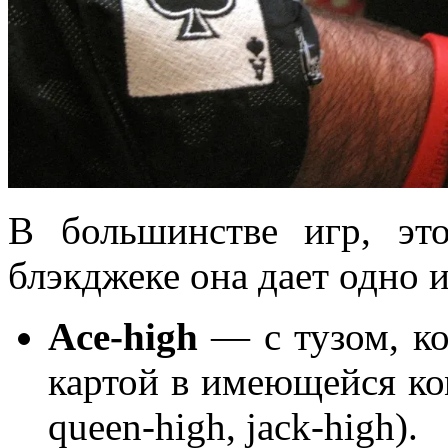
В большинстве игр, эт
блэкджеке она дает одно 
Ace-high
— с тузом, ко
картой в имеющейся ком
queen-high, jack-high).