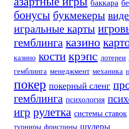
азартные игры
баккара
бе
бонусы
букмекеры
виде
игров
игральные карты
казино
карт
гемблинга
крэпс
кости
казино
лотереи
гемблинга
менеджмент
механика
покер
пр
покерный сленг
гемблинга
псих
психология
рулетка
игр
системы ставок
шулеры
турниры
фриспины