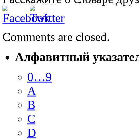
Comments are closed.
Алфавитный указате
0…9
A
B
C
D