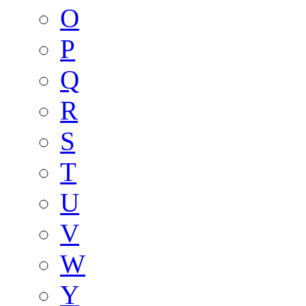
O
P
Q
R
S
T
U
V
W
Y