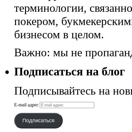
терминологии, связанно
покером, букмекерским
бизнесом в целом.
Важно: мы не пропаган
Подписаться на блог
Подписывайтесь на нов
E-mail адрес
Подписаться