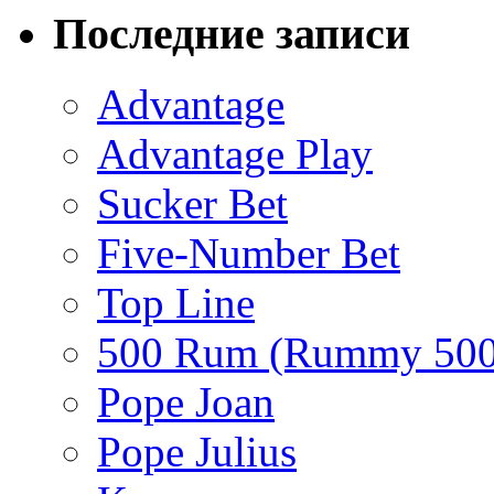
Последние записи
Advantage
Advantage Play
Sucker Bet
Five-Number Bet
Top Line
500 Rum (Rummy 500
Pope Joan
Pope Julius