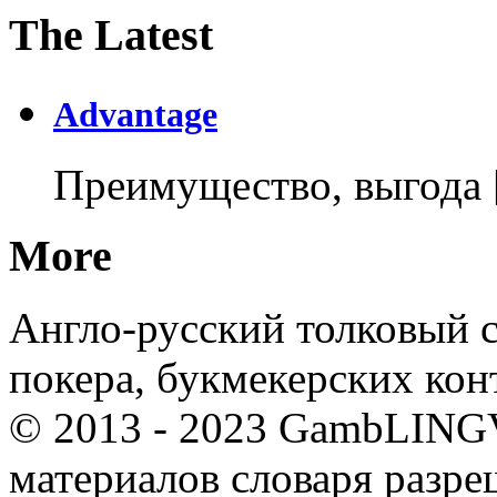
The Latest
Advantage
Преимущество, выгода
More
Англо-русский толковый с
покера, букмекерских кон
© 2013 - 2023 GambLING
материалов словаря разре