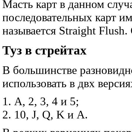
Масть карт в данном случ
последовательных карт и
называется Straight Flush
Туз в стрейтах
В большинстве разновидн
использовать в двх версия
А, 2, 3, 4 и 5;
10, J, Q, K и А.