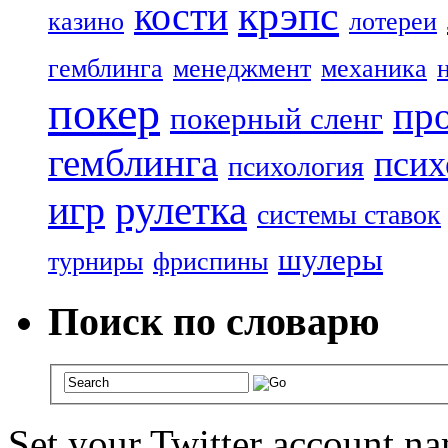
крэпс
кости
казино
лотереи
гемблинга
менеджмент
механика
покер
пр
покерный сленг
гемблинга
псих
психология
рулетка
игр
системы ставок
шулеры
турниры
фриспины
Поиск по словарю
Set your Twitter account nam