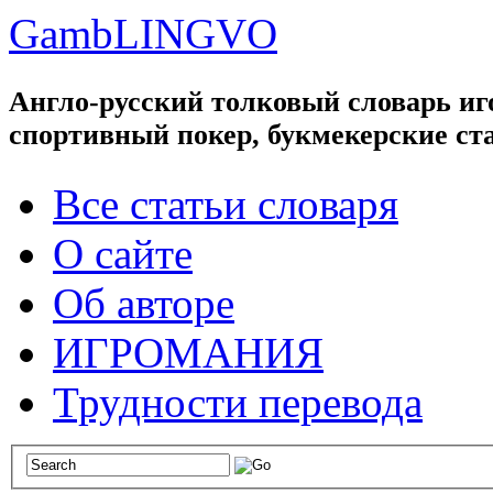
GambLINGVO
Англо-русский толковый словарь иго
спортивный покер, букмекерские ст
Все статьи словаря
О сайте
Об авторе
ИГРОМАНИЯ
Трудности перевода