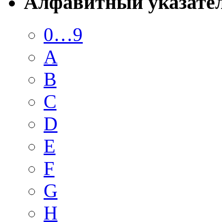
Алфавитный указате
0…9
A
B
C
D
E
F
G
H