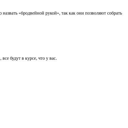
о назвать «бродвейной рукой», так как они позволяют собрать
е будут в курсе, что у вас.