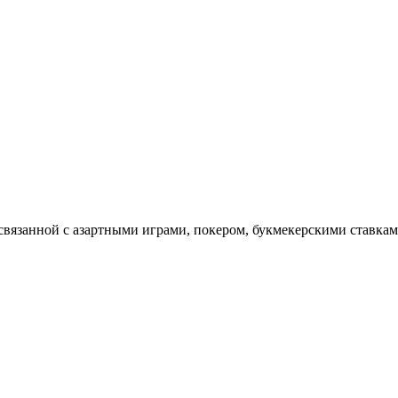
вязанной с азартными играми, покером, букмекерскими ставкам