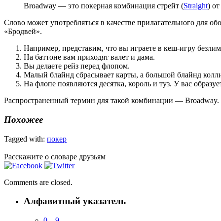
Broadway — это покерная комбинация стрейт (
Straight
) от
Слово может употребляться в качестве прилагательного для обо
«Бродвей».
Например, представим, что вы играете в кеш-игру безлим
На баттоне вам приходят валет и дама.
Вы делаете рейз перед флопом.
Малый блайнд сбрасывает карты, а большой блайнд колли
На флопе появляются десятка, король и туз. У вас образует
Распространенный термин для такой комбинации — Broadway. Ес
Похожее
Tagged with:
покер
Расскажите о словаре друзьям
Comments are closed.
Алфавитный указатель
0…9