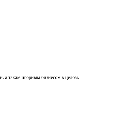
и, а также игорным бизнесом в целом.