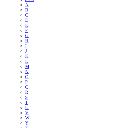
A
B
C
D
E
F
G
H
I
J
K
L
M
N
O
P
Q
R
S
T
U
V
W
Y