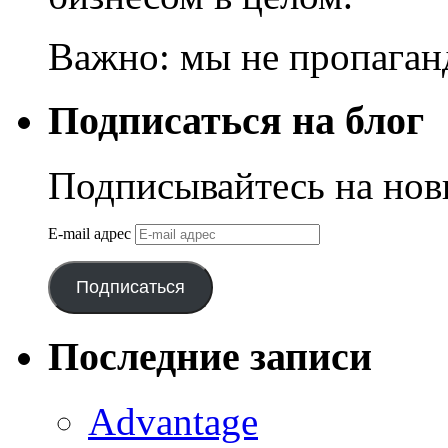
Важно: мы не пропаган
Подписаться на блог
Подписывайтесь на нов
E-mail адрес
Подписаться
Последние записи
Advantage