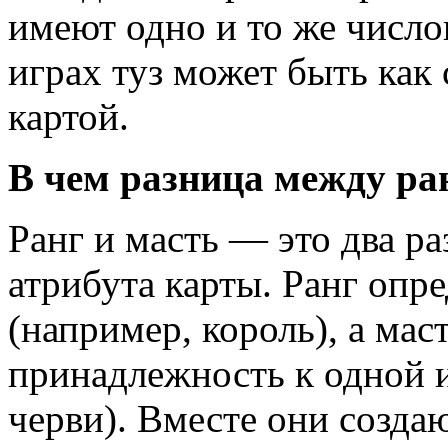
имеют одно и то же числов
играх туз может быть как
картой.
В чем разница между ра
Ранг и масть — это два р
атрибута карты. Ранг опре
(например, король), а мас
принадлежность к одной и
черви). Вместе они созда