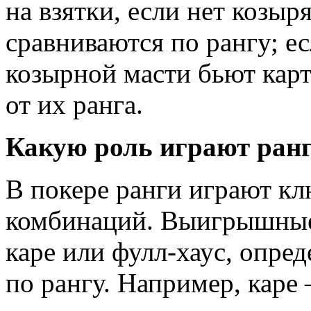
на взятки, если нет козыр
сравниваются по рангу; ес
козырной масти бьют карт
от их ранга.
Какую роль играют ранг
В покере ранги играют к
комбинаций. Выигрышные р
каре или фулл-хаус, опре
по рангу. Например, каре