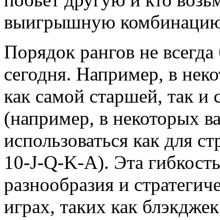
выигрышную комбинацию
Порядок рангов не всегда
сегодня. Например, в нек
как самой старшей, так и
(например, в некоторых в
использоваться как для стр
10-J-Q-K-A). Эта гибкость
разнообразия и стратегич
играх, таких как блэкджек