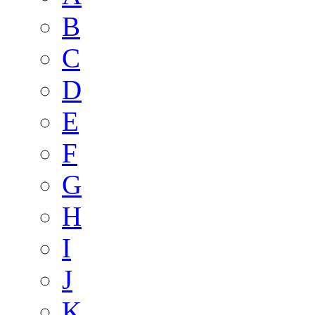
B
C
D
E
F
G
H
I
J
K