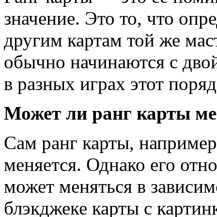
значение. Это то, что опр
другим картам той же мас
обычно начинаются с двой
в разных играх этот поря
Может ли ранг карты ме
Сам ранг карты, например,
меняется. Однако его отно
может меняться в зависим
блэкджеке карты с картинк