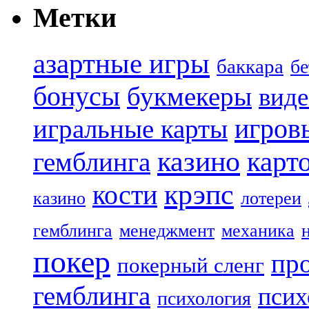
Метки
азартные игры
баккара
бе
бонусы
букмекеры
виде
игров
игральные карты
казино
карт
гемблинга
крэпс
кости
казино
лотереи
гемблинга
менеджмент
механика
покер
пр
покерный сленг
гемблинга
псих
психология