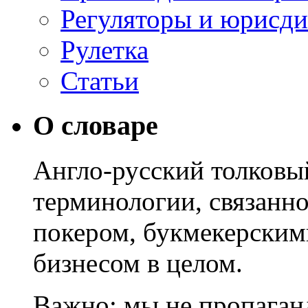
Регуляторы и юрисд
Рулетка
Статьи
О словаре
Англо-русский толковы
терминологии, связанно
покером, букмекерским
бизнесом в целом.
Важно: мы не пропаган