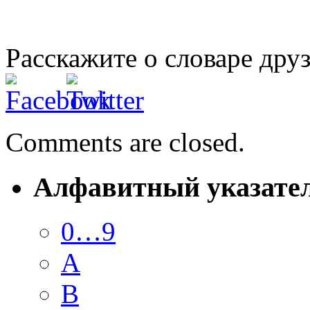
Расскажите о словаре дру
Comments are closed.
Алфавитный указате
0…9
A
B