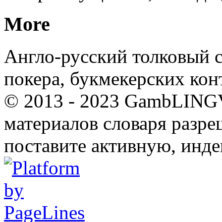
More
Англо-русский толковый с
покера, букмекерских кон
© 2013 - 2023 GambLING
материалов словаря разре
поставите активную, инде