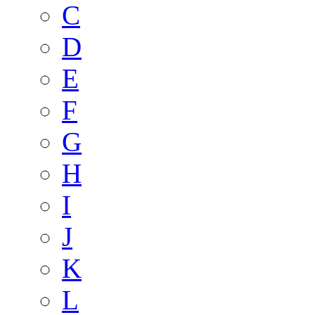
C
D
E
F
G
H
I
J
K
L