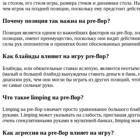
за столом, его стиля игры, размера стеков и динамики стола. 
чем игрок на поздней позиции, поскольку ему предстоит дейст
Почему позиция так важна на pre-flop?
Позиция является одним из важнейших факторов на pre-flop, по
позициях, имеют преимущество, поскольку они видят действия
силы рук оппонентов и принятия более обоснованных решений,
Как блайнды влияют на игру pre-flop?
Блайнды, или обязательные ставки вслепую, являются неотъемл
(малый и большой блайнд) вынуждены ставить деньги в банк, н
диапазон рук, чем они могли бы играть из других позиций, чт
не самые сильные руки.
Что такое limping на pre-flop?
Limping на pre-flop означает просто уравнивание большого бла
руками. Limping может указывать на слабость, приглашая други
очень спекулятивными руками в мультивей-банках, limping може
Как агрессия на pre-flop влияет на игру?