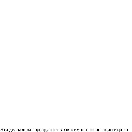
. Эти диапазоны варьируются в зависимости от позиции игрока