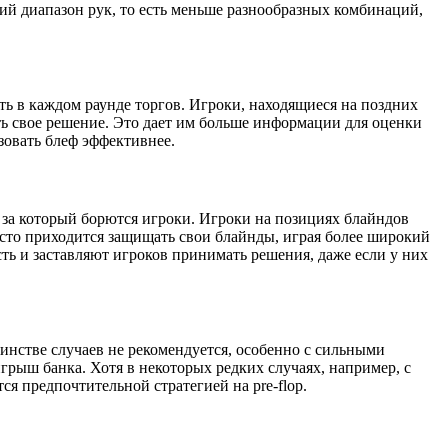
зкий диапазон рук, то есть меньше разнообразных комбинаций,
ать в каждом раунде торгов. Игроки, находящиеся на поздних
ть свое решение. Это дает им больше информации для оценки
зовать блеф эффективнее.
, за который борются игроки. Игроки на позициях блайндов
часто приходится защищать свои блайнды, играя более широкий
ть и заставляют игроков принимать решения, даже если у них
шинстве случаев не рекомендуется, особенно с сильными
игрыш банка. Хотя в некоторых редких случаях, например, с
ся предпочтительной стратегией на pre-flop.