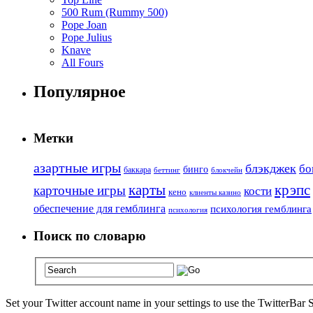
500 Rum (Rummy 500)
Pope Joan
Pope Julius
Knave
All Fours
Популярное
Метки
азартные игры
блэкджек
бо
бинго
баккара
беттинг
блокчейн
карты
крэпс
карточные игры
кости
кено
клиенты казино
обеспечение для гемблинга
психология гемблинга
психология
Поиск по словарю
Set your Twitter account name in your settings to use the TwitterBar S