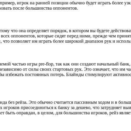
Например, игрок на ранней позиции обычно будет играть более у
вовать после большинства оппонентов.
тому что она определяет порядок, в котором вы будете действов
 всех оппонентов, которые сидят перед ними, прежде чем приня
 что позволяет им играть более широкий диапазон рук и исполь
емой частью игры pre-flop, так как они создают начальный банк
езависимо от силы своих стартовых рук. Это означает, что им 
обы избежать постоянных потерь. Блайнды стимулируют активнос
йнда без рейза. Это обычно считается пассивным ходом и в боль
х игроков присоединиться к банку за дешево, что затрудняет вы
т быть оправдан, в целом, для большинства игроков, рейз являет