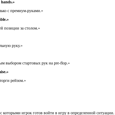
m hands.»
олько с премиум-руками.»
ble.»
ей позиции за столом.»
льную руку.»
 выбором стартовых рук на pre-flop.»
ise.»
 торги рейзом.»
, с которыми игрок готов войти в игру в определенной ситуации