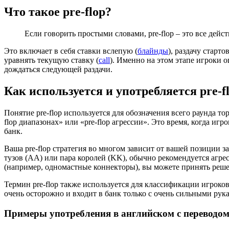
Что такое pre-flop?
Если говорить простыми словами, pre-flop – это все дейс
Это включает в себя ставки вслепую (
блайнды
), раздачу старто
уравнять текущую ставку (
call
). Именно на этом этапе игроки 
дождаться следующей раздачи.
Как используется и употребляется pre-f
Понятие pre-flop используется для обозначения всего раунда то
flop диапазонах» или «pre-flop агрессии». Это время, когда и
банк.
Ваша pre-flop стратегия во многом зависит от вашей позиции з
тузов (AA) или пара королей (KK), обычно рекомендуется агрес
(например, одномастные коннекторы), вы можете принять решен
Термин pre-flop также используется для классификации игроков
очень осторожно и входит в банк только с очень сильными рука
Примеры употребления в английском с переводом