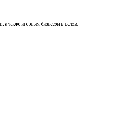
и, а также игорным бизнесом в целом.