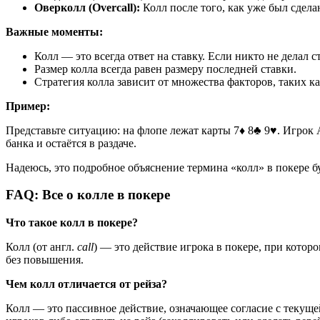
Оверколл (Overcall):
Колл после того, как уже был сдела
Важные моменты:
Колл — это всегда ответ на ставку. Если никто не делал с
Размер колла всегда равен размеру последней ставки.
Стратегия колла зависит от множества факторов, таких ка
Пример:
Представьте ситуацию: на флопе лежат карты 7♦ 8♣ 9♥. Игрок А
банка и остаётся в раздаче.
Надеюсь, это подробное объяснение термина «колл» в покере б
FAQ: Все о колле в покере
Что такое колл в покере?
Колл (от англ.
call
) — это действие игрока в покере, при кото
без повышения.
Чем колл отличается от рейза?
Колл — это пассивное действие, означающее согласие с текуще