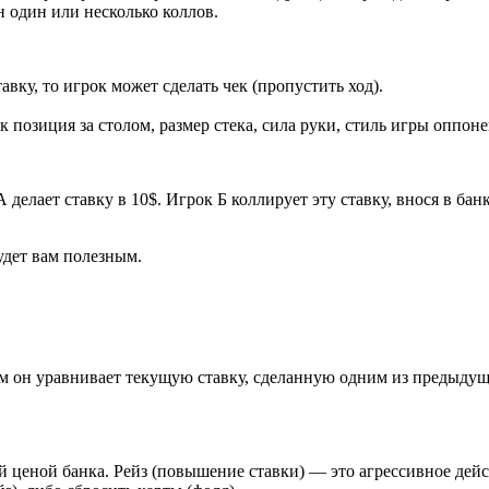
н один или несколько коллов.
тавку, то игрок может сделать чек (пропустить ход).
к позиция за столом, размер стека, сила руки, стиль игры оппоне
 делает ставку в 10$. Игрок Б коллирует эту ставку, внося в ба
удет вам полезным.
ром он уравнивает текущую ставку, сделанную одним из предыдущ
й ценой банка. Рейз (повышение ставки) — это агрессивное дейст