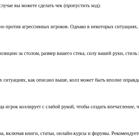
случае вы можете сделать чек (пропустить ход).
нно против агрессивных игроков. Однако в некоторых ситуациях
позицию за столом, размер вашего стека, силу вашей руки, стил
ных ситуациях, как описано выше, колл может быть вполне опра
да игрок коллирует с слабой рукой, чтобы создать впечатление, 
а, включая книги, статьи, онлайн-курсы и форумы. Рекомендует