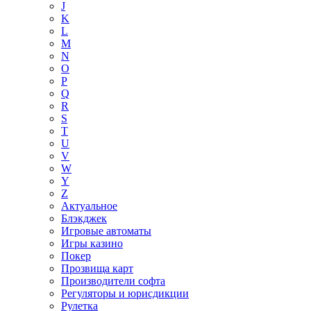
J
K
L
M
N
O
P
Q
R
S
T
U
V
W
Y
Z
Актуальное
Блэкджек
Игровые автоматы
Игры казино
Покер
Прозвища карт
Производители софта
Регуляторы и юрисдикции
Рулетка