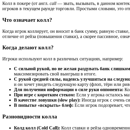
Колл в покере (от англ.
call
— звать, вызывать, в данном конте
игроков в текущем раунде торговли. Простыми словами, это от
Что означает колл?
Когда игрок коллирует, он вносит в банк сумму, равную ставке,
отличие от рейза (повышения ставки), а скорее пассивное, озн
Когда делают колл?
Игроки используют колл в различных ситуациях, например:
С сильной рукой, но не желая раздувать банк слишком
максимизировать свой выигрыш в итоге.
С рукой средней силы, надеясь улучшиться на следую
и он хочет увидеть следующую карту (флоп, тёрн или рив
Для получения информации о силе руки оппонента:
Кол
При игре с коротким стеком:
Если у игрока осталось м
В качестве ловушки (slow play):
Иногда игрок с очень с
В попытке «вскрыть» блеф:
Если игрок подозревает, что
Разновидности колла
Колд колл (Cold Call):
Колл ставки и рейза одновременно.