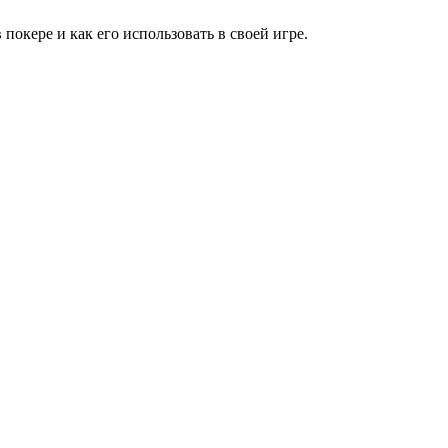
покере и как его использовать в своей игре.