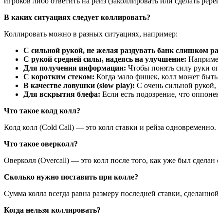
игроков либо ответить на рейз (заколлировать или сделать ререй
В каких ситуациях следует коллировать?
Коллировать можно в разных ситуациях, например:
С сильной рукой, не желая раздувать банк слишком ра
С рукой средней силы, надеясь на улучшение:
Например
Для получения информации:
Чтобы понять силу руки о
С коротким стеком:
Когда мало фишек, колл может быт
В качестве ловушки (slow play):
С очень сильной рукой,
Для вскрытия блефа:
Если есть подозрение, что оппоне
Что такое колд колл?
Колд колл (Cold Call) — это колл ставки и рейза одновременно.
Что такое оверколл?
Оверколл (Overcall) — это колл после того, как уже был сделан
Сколько нужно поставить при колле?
Сумма колла всегда равна размеру последней ставки, сделанной
Когда нельзя коллировать?