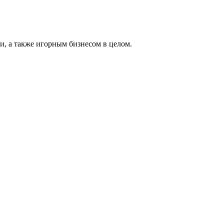
и, а также игорным бизнесом в целом.