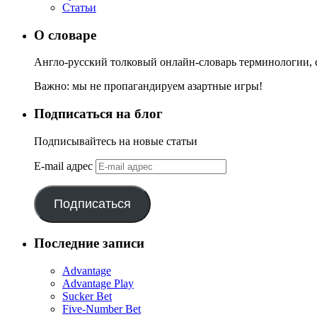
Статьи
О словаре
Англо-русский толковый онлайн-словарь терминологии, с
Важно: мы не пропагандируем азартные игры!
Подписаться на блог
Подписывайтесь на новые статьи
E-mail адрес
Подписаться
Последние записи
Advantage
Advantage Play
Sucker Bet
Five-Number Bet