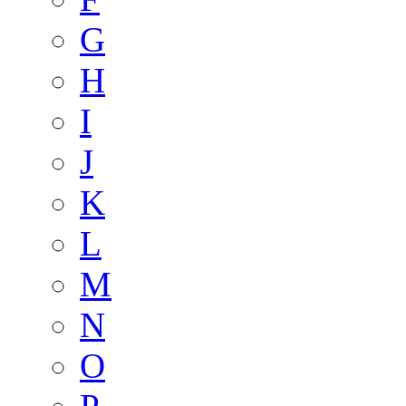
G
H
I
J
K
L
M
N
O