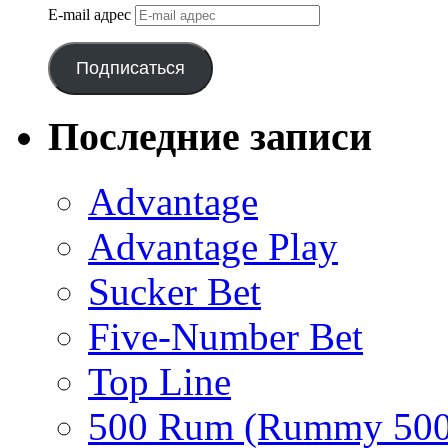
E-mail адрес
Подписаться
Последние записи
Advantage
Advantage Play
Sucker Bet
Five-Number Bet
Top Line
500 Rum (Rummy 500