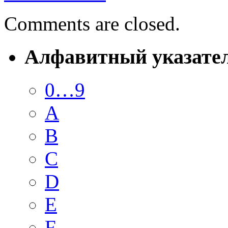
Comments are closed.
Алфавитный указате
0…9
A
B
C
D
E
F