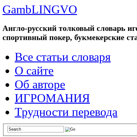
GambLINGVO
Англо-русский толковый словарь иго
спортивный покер, букмекерские ст
Все статьи словаря
О сайте
Об авторе
ИГРОМАНИЯ
Трудности перевода