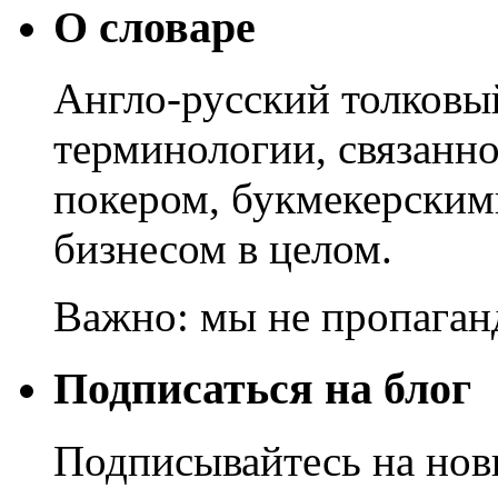
О словаре
Англо-русский толковы
терминологии, связанно
покером, букмекерским
бизнесом в целом.
Важно: мы не пропаган
Подписаться на блог
Подписывайтесь на нов