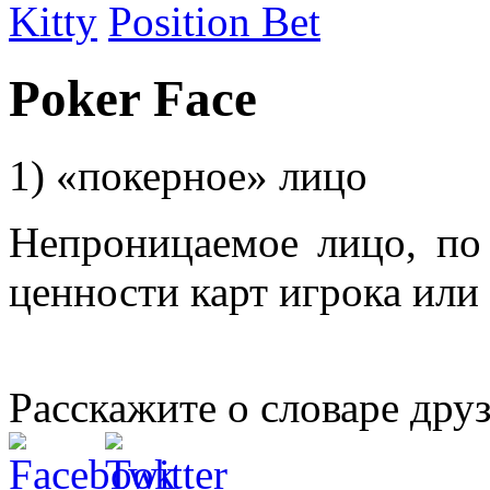
Kitty
Position Bet
Poker Face
1) «покерное» лицо
Непроницаемое лицо, по 
ценности карт игрока или
Расскажите о словаре дру