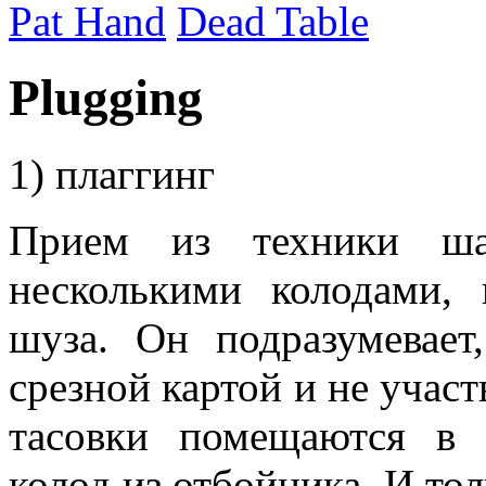
Pat Hand
Dead Table
Plugging
1) плаггинг
Прием из техники ша
несколькими колодами,
шуза. Он подразумевает
срезной картой и не участ
тасовки помещаются в 
колод из отбойника. И тол