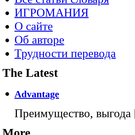
ИГРОМАНИЯ
О сайте
Об авторе
Трудности перевода
The Latest
Advantage
Преимущество, выгода
More