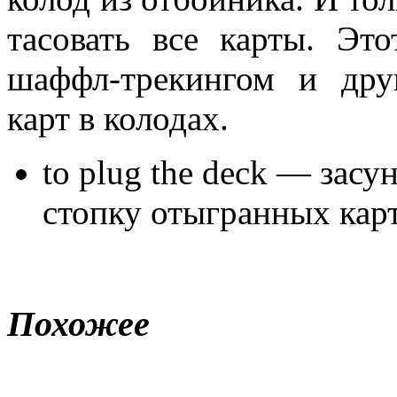
тасовать все карты. Эт
шаффл-трекингом и дру
карт в колодах.
to plug the deck — засу
стопку отыгранных кар
Похожее