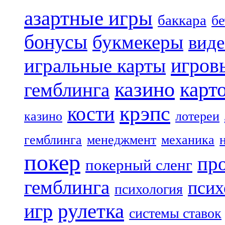
азартные игры
баккара
бе
бонусы
букмекеры
виде
игров
игральные карты
казино
карт
гемблинга
крэпс
кости
казино
лотереи
гемблинга
менеджмент
механика
покер
пр
покерный сленг
гемблинга
псих
психология
рулетка
игр
системы ставок