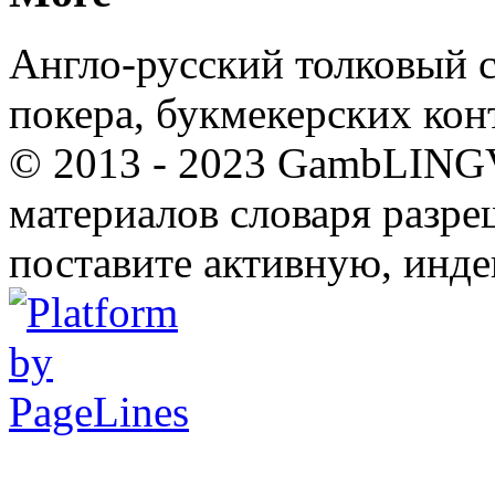
Англо-русский толковый с
покера, букмекерских кон
© 2013 - 2023 GambLING
материалов словаря разре
поставите активную, инде