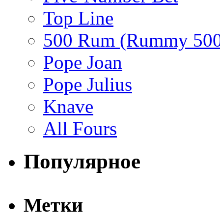
Top Line
500 Rum (Rummy 500
Pope Joan
Pope Julius
Knave
All Fours
Популярное
Метки