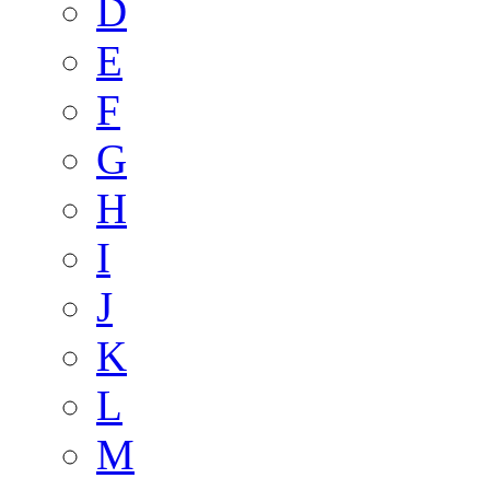
D
E
F
G
H
I
J
K
L
M