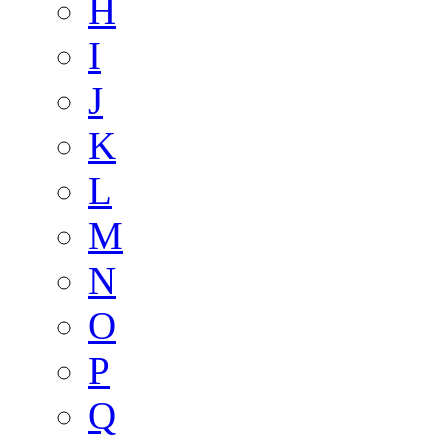
H
I
J
K
L
M
N
O
P
Q