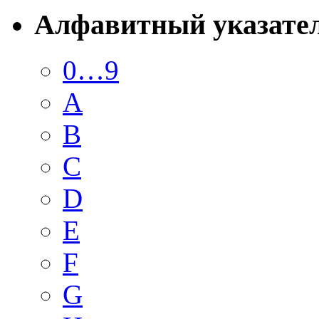
Алфавитный указате
0…9
A
B
C
D
E
F
G