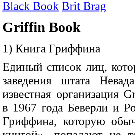
Black Book
Brit Brag
Griffin Book
1) Книга Гриффина
Единый список лиц, кото
заведения штата Невада
известная организация Gri
в 1967 года Беверли и 
Гриффина, которую обы
книгой», попадают не т