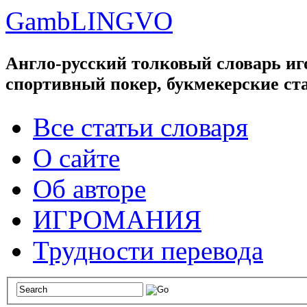
GambLINGVO
Англо-русский толковый словарь иго
спортивный покер, букмекерские ст
Все статьи словаря
О сайте
Об авторе
ИГРОМАНИЯ
Трудности перевода