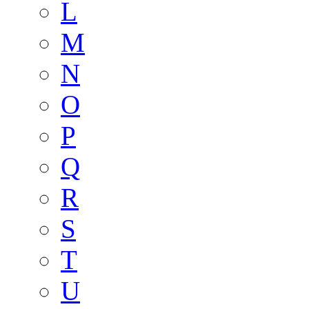
L
M
N
O
P
Q
R
S
T
U