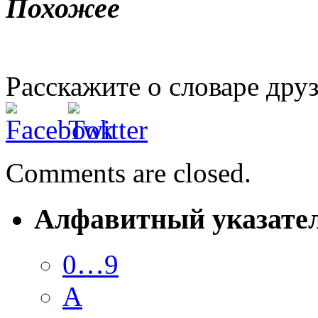
Похожее
Расскажите о словаре дру
Comments are closed.
Алфавитный указате
0…9
A