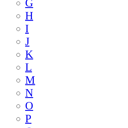
G
H
I
J
K
L
M
N
O
P