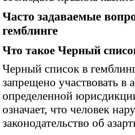
Часто задаваемые вопро
гемблинге
Что такое Черный списо
Черный список в гемблинг
запрещено участвовать в 
определенной юрисдикции
означает, что человек на
законодательство об азарт