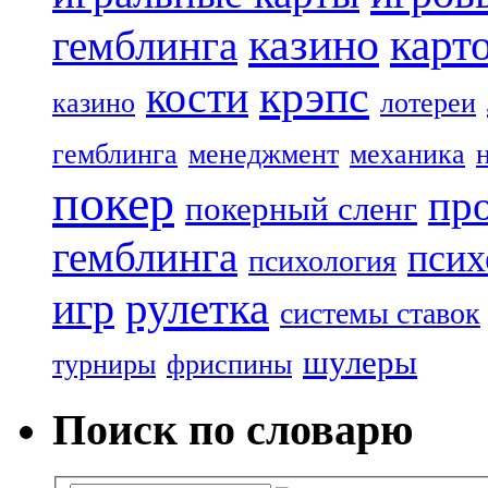
казино
карт
гемблинга
крэпс
кости
казино
лотереи
гемблинга
менеджмент
механика
покер
пр
покерный сленг
гемблинга
псих
психология
рулетка
игр
системы ставок
шулеры
турниры
фриспины
Поиск по словарю