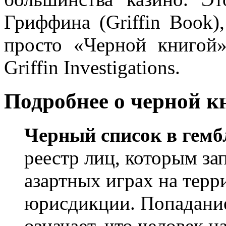
Гриффина (Griffin Book)
просто «Черной книгой»
Griffin Investigations.
Подробнее о черной к
Черный список в гембл
реестр лиц, которым за
азартных играх на тер
юрисдикции. Попадание
означает, что человек 