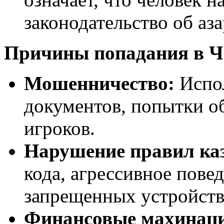
законодательство об аз
Причины попадания в Ч
Мошенничество:
Испо
документов, попытки о
игроков.
Нарушение правил ка
кода, агрессивное пове
запрещенных устройств
Финансовые махинац