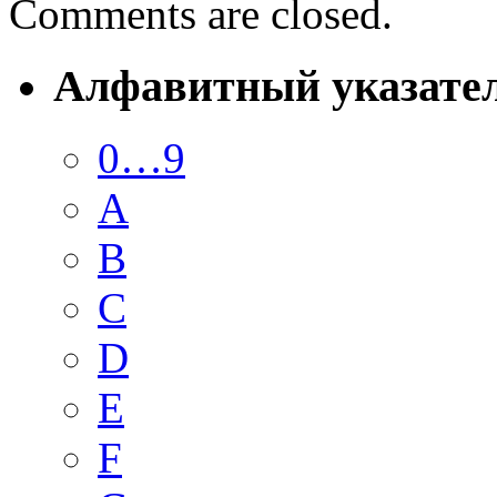
Comments are closed.
Алфавитный указате
0…9
A
B
C
D
E
F