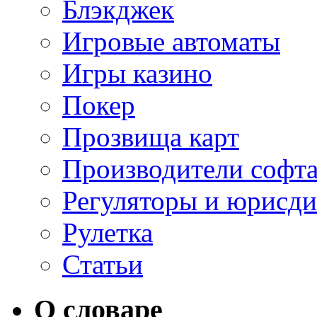
Блэкджек
Игровые автоматы
Игры казино
Покер
Прозвища карт
Производители софт
Регуляторы и юрисд
Рулетка
Статьи
О словаре