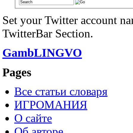
Set your Twitter account nam
TwitterBar Section.
GambLINGVO
Pages
Все статьи словаря
ИГРОМАНИЯ
О сайте
Об авторе