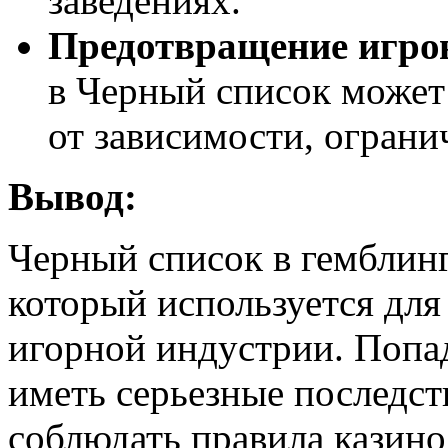
заведениях.
Предотвращение игров
в Черный список может
от зависимости, огранич
Вывод:
Черный список в гемблинг
который используется для
игорной индустрии. Попад
иметь серьезные последст
соблюдать правила казино 