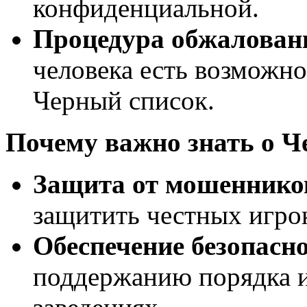
конфиденциальной.
Процедура обжалован
человека есть возможно
Черный список.
Почему важно знать о Ч
Защита от мошеннико
защитить честных игро
Обеспечение безопасно
поддержанию порядка и