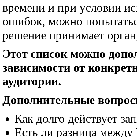
времени и при условии и
ошибок, можно попытаться
решение принимает орган
Этот список можно допо
зависимости от конкрет
аудитории.
Дополнительные вопрос
Как долго действует за
Есть ли разница между