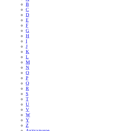
B
C
D
E
F
G
H
I
J
K
L
M
N
O
P
Q
R
S
T
U
V
W
Y
Z
Актуальное