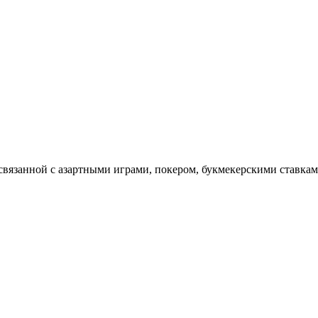
вязанной с азартными играми, покером, букмекерскими ставкам