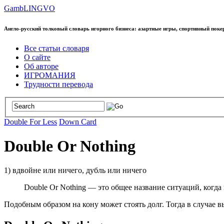
GambLINGVO
Англо-русский толковый словарь игорного бизнеса: азартные игры, спортивный поке
Все статьи словаря
О сайте
Об авторе
ИГРОМАНИЯ
Трудности перевода
Double For Less
Down Card
Double Or Nothing
1) вдвойне или ничего, дубль или ничего
Double Or Nothing — это общее название ситуаций, когда
Подобным образом на кону может стоять долг. Тогда в случае 