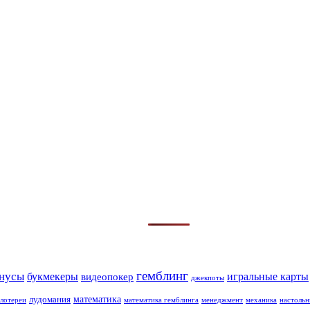
гемблинг
нусы
букмекеры
видеопокер
игральные карты
джекпоты
математика
лудомания
лотереи
математика гемблинга
менеджмент
механика
настольн