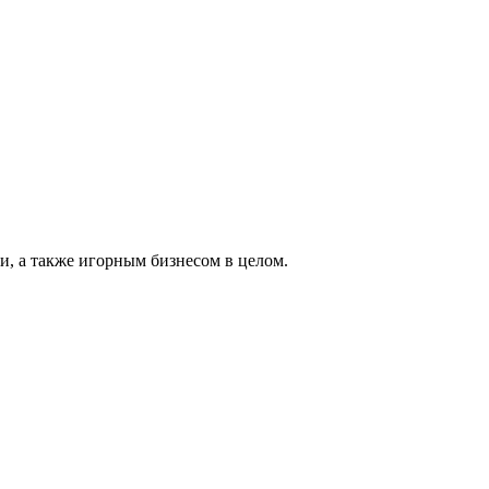
и, а также игорным бизнесом в целом.