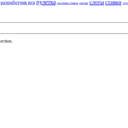
рулетка
слоты
ставки
разработчик игр
системы ставок
скачки
стр
ection.