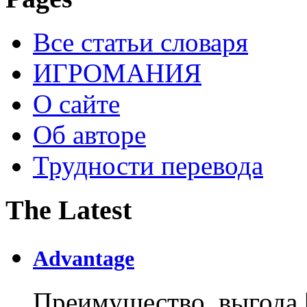
Все статьи словаря
ИГРОМАНИЯ
О сайте
Об авторе
Трудности перевода
The Latest
Advantage
Преимущество, выгода