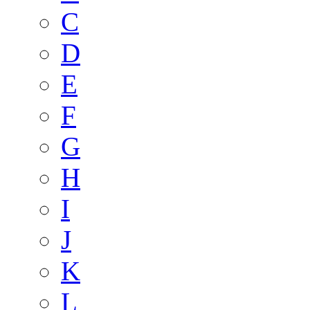
C
D
E
F
G
H
I
J
K
L