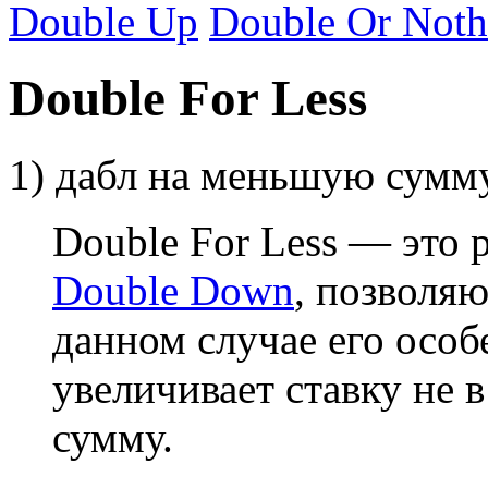
Double Up
Double Or Noth
Double For Less
1) дабл на меньшую сумму
Double For Less — это 
Double Down
, позволяю
данном случае его особ
увеличивает ставку не в
сумму.