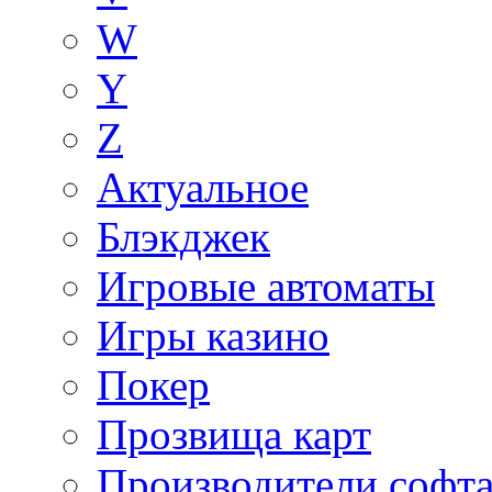
W
Y
Z
Актуальное
Блэкджек
Игровые автоматы
Игры казино
Покер
Прозвища карт
Производители софт