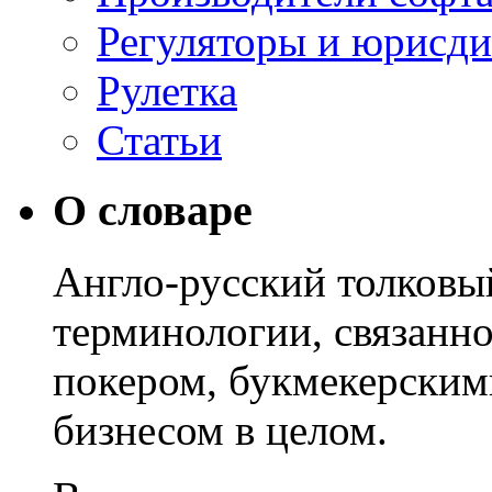
Регуляторы и юрисд
Рулетка
Статьи
О словаре
Англо-русский толковы
терминологии, связанно
покером, букмекерским
бизнесом в целом.