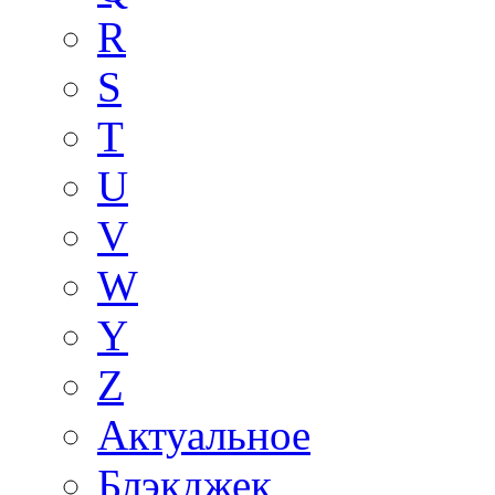
R
S
T
U
V
W
Y
Z
Актуальное
Блэкджек