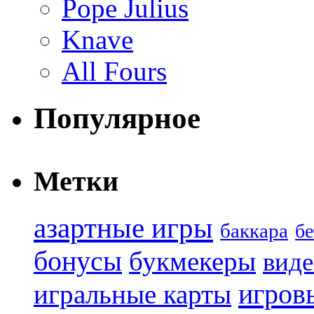
Pope Julius
Knave
All Fours
Популярное
Метки
азартные игры
баккара
бе
бонусы
букмекеры
виде
игров
игральные карты