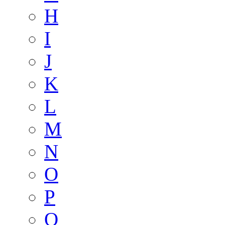
H
I
J
K
L
M
N
O
P
Q