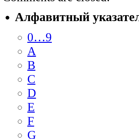
Алфавитный указате
0…9
A
B
C
D
E
F
G