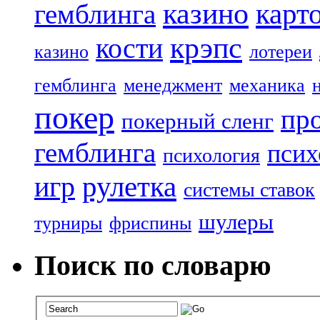
казино
карт
гемблинга
крэпс
кости
казино
лотереи
гемблинга
менеджмент
механика
покер
пр
покерный сленг
гемблинга
псих
психология
рулетка
игр
системы ставок
шулеры
турниры
фриспины
Поиск по словарю