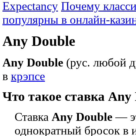
Expectancy
Почему класси
популярны в онлайн-кази
Any Double
Any Double
(рус. любой д
в
крэпсе
Что такое ставка Any 
Ставка
Any Double
— эт
однократный бросок в и