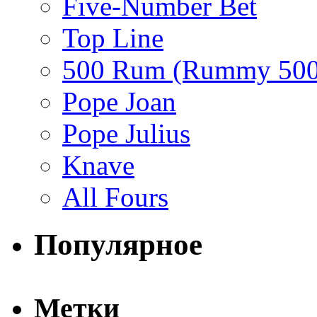
Five-Number Bet
Top Line
500 Rum (Rummy 500
Pope Joan
Pope Julius
Knave
All Fours
Популярное
Метки