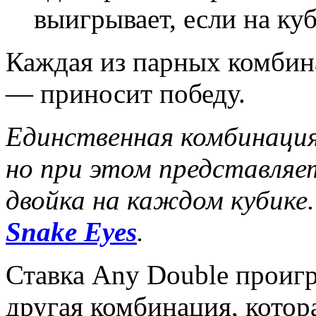
выигрывает, если на ку
Каждая из парных комбинац
— приносит победу.
Единственная комбинация,
но при этом представляет
двойка на каждом кубике
Snake Eyes
.
Ставка Any Double проигр
другая комбинация, котора