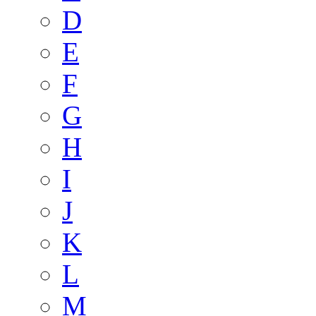
D
E
F
G
H
I
J
K
L
M