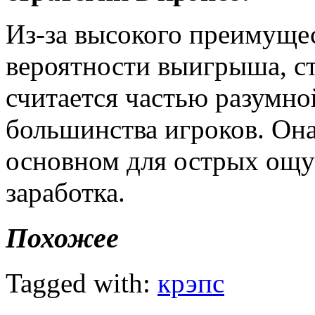
Из-за высокого преимущес
вероятности выигрыша, с
считается частью разумной
большинства игроков. Она
основном для острых ощу
заработка.
Похожее
Tagged with:
крэпс