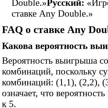
Double.»
Русский:
«Игро
ставке Any Double.»
FAQ о ставке Any Doub
Какова вероятность вы
Вероятность выигрыша со
комбинаций, поскольку с
комбинаций: (1,1), (2,2), (3
означает, что вероятность
к 5.