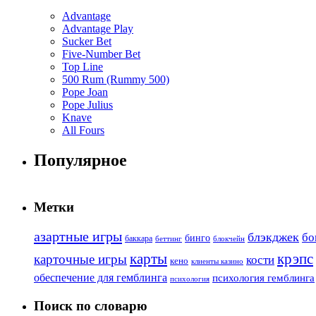
Advantage
Advantage Play
Sucker Bet
Five-Number Bet
Top Line
500 Rum (Rummy 500)
Pope Joan
Pope Julius
Knave
All Fours
Популярное
Метки
азартные игры
блэкджек
бо
бинго
баккара
беттинг
блокчейн
карты
крэпс
карточные игры
кости
кено
клиенты казино
обеспечение для гемблинга
психология гемблинга
психология
Поиск по словарю