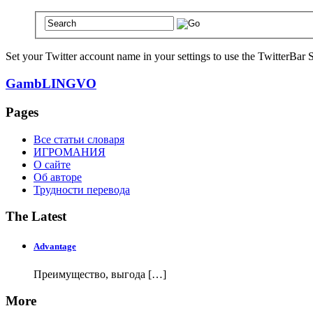
Set your Twitter account name in your settings to use the TwitterBar S
GambLINGVO
Pages
Все статьи словаря
ИГРОМАНИЯ
О сайте
Об авторе
Трудности перевода
The Latest
Advantage
Преимущество, выгода […]
More