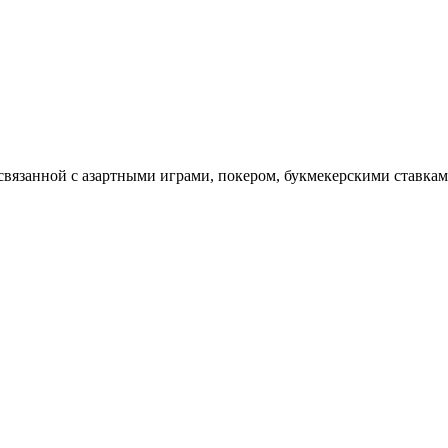
вязанной с азартными играми, покером, букмекерскими ставкам