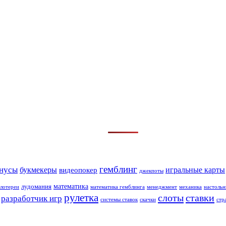
гемблинг
нусы
букмекеры
видеопокер
игральные карты
джекпоты
математика
лудомания
лотереи
математика гемблинга
менеджмент
механика
настольн
рулетка
слоты
ставки
разработчик игр
системы ставок
скачки
стр