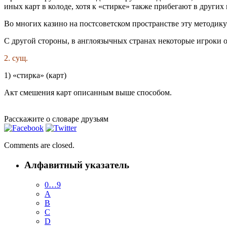
иных карт в колоде, хотя к «стирке» также прибегают в других 
Во многих казино на постсоветском пространстве эту методик
С другой стороны, в англоязычных странах некоторые игроки
2. сущ.
1) «стирка» (карт)
Акт смешения карт описанным выше способом.
Расскажите о словаре друзьям
Comments are closed.
Алфавитный указатель
0…9
A
B
C
D