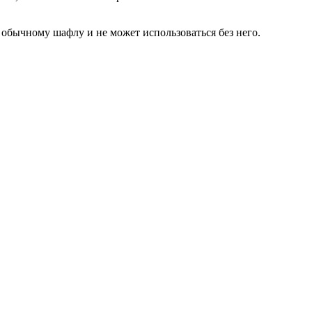
т обычному шафлу и не может использоваться без него.