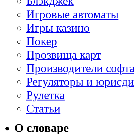
Блэкджек
Игровые автоматы
Игры казино
Покер
Прозвища карт
Производители софт
Регуляторы и юрисд
Рулетка
Статьи
О словаре