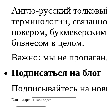
Англо-русский толковы
терминологии, связанно
покером, букмекерским
бизнесом в целом.
Важно: мы не пропаган
Подписаться на блог
Подписывайтесь на нов
E-mail адрес