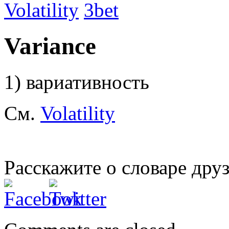
Volatility
3bet
Variance
1) вариативность
См.
Volatility
Расскажите о словаре дру