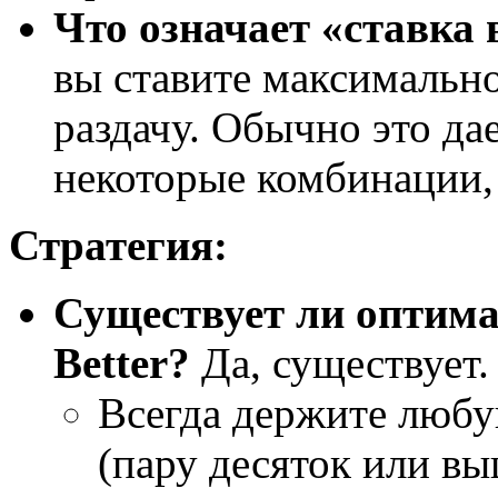
Что означает «ставка 
вы ставите максимально
раздачу. Обычно это да
некоторые комбинации, 
Стратегия:
Существует ли оптима
Better?
Да, существует
Всегда держите лю
(пару десяток или вы