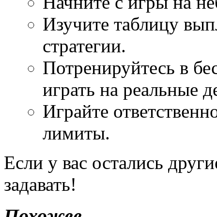
Начните с игры на не
Изучите таблицу вып
стратегии.
Потренируйтесь в бе
играть на реальные д
Играйте ответственно
лимиты.
Если у вас остались други
задавать!
Похожее