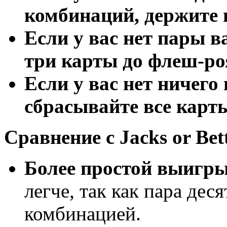
комбинаций, держите 
Если у вас нет пары в
три карты до флеш-ро
Если у вас нет ничего
сбрасывайте все карты
Сравнение с Jacks or Bet
Более простой выигр
легче, так как пара де
комбинацией.