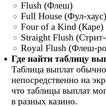
Flush (Флеш)
Full House (Фул-хаус
Four of a Kind (Каре)
Straight Flush (Стрит
Royal Flush (Флеш-ро
Где найти таблицу вып
Таблица выплат обычно
непосредственно на экр
что таблицы выплат мог
в разных казино.