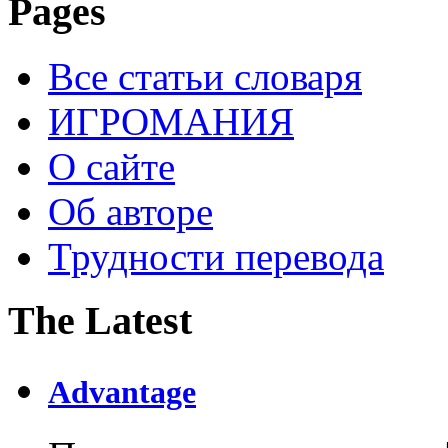
Pages
Все статьи словаря
ИГРОМАНИЯ
О сайте
Об авторе
Трудности перевода
The Latest
Advantage