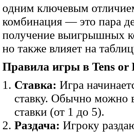
одним ключевым отличие
комбинация — это пара дес
получение выигрышных к
но также влияет на таблиц
Правила игры в Tens or B
Ставка:
Игра начинаетс
ставку. Обычно можно 
ставки (от 1 до 5).
Раздача:
Игроку раздаю