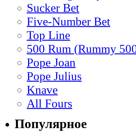
Sucker Bet
Five-Number Bet
Top Line
500 Rum (Rummy 500
Pope Joan
Pope Julius
Knave
All Fours
Популярное