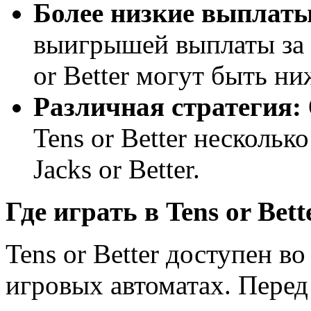
Более низкие выплаты
выигрышей выплаты за 
or Better могут быть ниж
Различная стратегия:
Tens or Better нескольк
Jacks or Better.
Где играть в Tens or Bett
Tens or Better доступен в
игровых автоматах. Перед