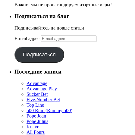
Важно: мы не пропагандируем азартные игры!
Подписаться на блог
Подписывайтесь на новые статьи
E-mail адрес
Подписаться
Последние записи
Advantage
Advantage Play
Sucker Bet
Five-Number Bet
Top Line
500 Rum (Rummy 500)
Pope Joan
Pope Julius
Knave
All Fours