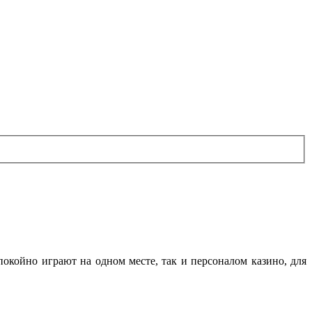
покойно играют на одном месте, так и персоналом казино, для