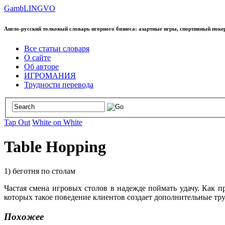
GambLINGVO
Англо-русский толковый словарь игорного бизнеса: азартные игры, спортивный поке
Все статьи словаря
О сайте
Об авторе
ИГРОМАНИЯ
Трудности перевода
Tap Out
White on White
Table Hopping
1) беготня по столам
Частая смена игровых столов в надежде поймать удачу. Как п
которых такое поведение клиентов создает дополнительные тру
Похожее