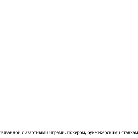
вязанной с азартными играми, покером, букмекерскими ставкам