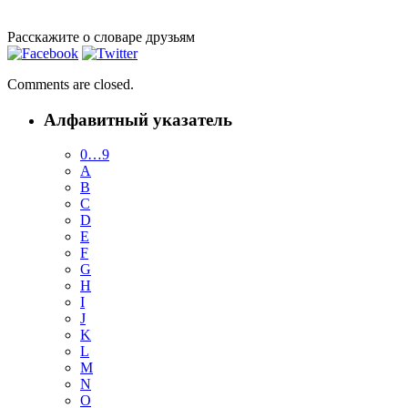
Расскажите о словаре друзьям
Comments are closed.
Алфавитный указатель
0…9
A
B
C
D
E
F
G
H
I
J
K
L
M
N
O