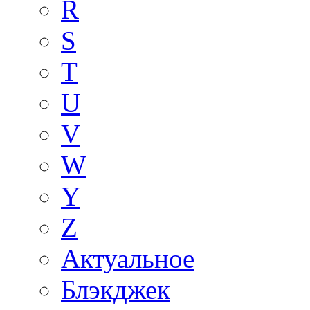
R
S
T
U
V
W
Y
Z
Актуальное
Блэкджек