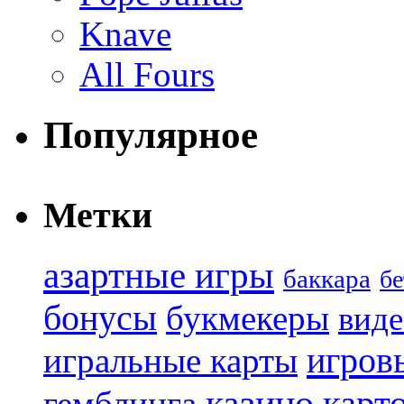
Knave
All Fours
Популярное
Метки
азартные игры
баккара
бе
бонусы
букмекеры
виде
игров
игральные карты
казино
карт
гемблинга