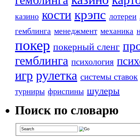
крэпс
кости
казино
лотереи
гемблинга
менеджмент
механика
покер
пр
покерный сленг
гемблинга
псих
психология
рулетка
игр
системы ставок
шулеры
турниры
фриспины
Поиск по словарю