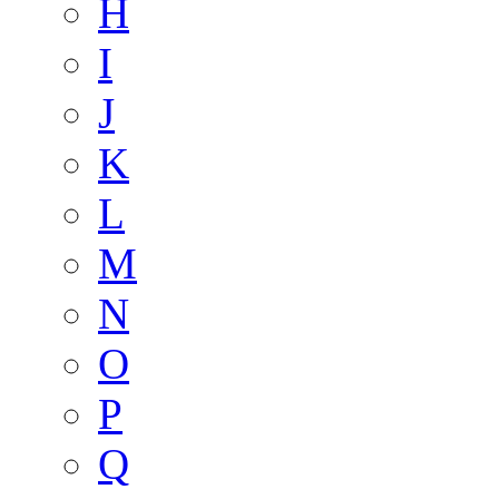
H
I
J
K
L
M
N
O
P
Q