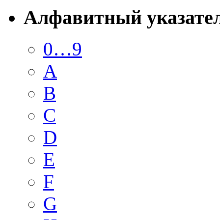
Алфавитный указате
0…9
A
B
C
D
E
F
G