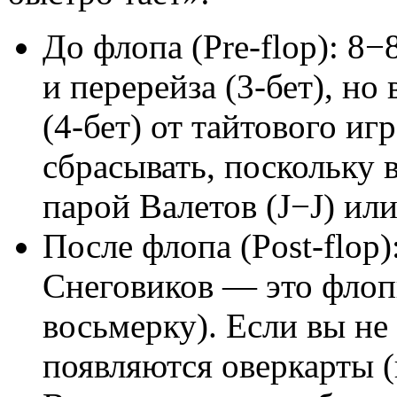
До флопа (Pre-flop): 8−
и перерейза (3-бет), но
(4-бет) от тайтового иг
сбрасывать, поскольку в
парой Валетов (J−J) ил
После флопа (Post-flop
Снеговиков — это флоп
восьмерку). Если вы не 
появляются оверкарты 