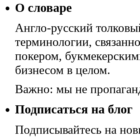
О словаре
Англо-русский толковы
терминологии, связанно
покером, букмекерским
бизнесом в целом.
Важно: мы не пропаган
Подписаться на блог
Подписывайтесь на нов