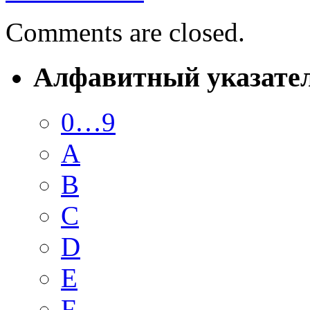
Comments are closed.
Алфавитный указате
0…9
A
B
C
D
E
F