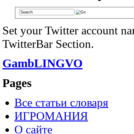
Set your Twitter account nam
TwitterBar Section.
GambLINGVO
Pages
Все статьи словаря
ИГРОМАНИЯ
О сайте