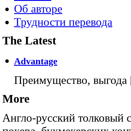
Об авторе
Трудности перевода
The Latest
Advantage
Преимущество, выгода
More
Англо-русский толковый с
покера, букмекерских кон