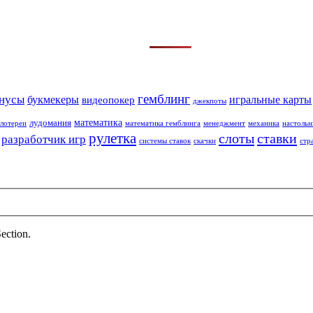
гемблинг
нусы
букмекеры
видеопокер
игральные карты
джекпоты
математика
лудомания
лотереи
математика гемблинга
менеджмент
механика
настольн
рулетка
слоты
ставки
разработчик игр
системы ставок
скачки
стр
ection.