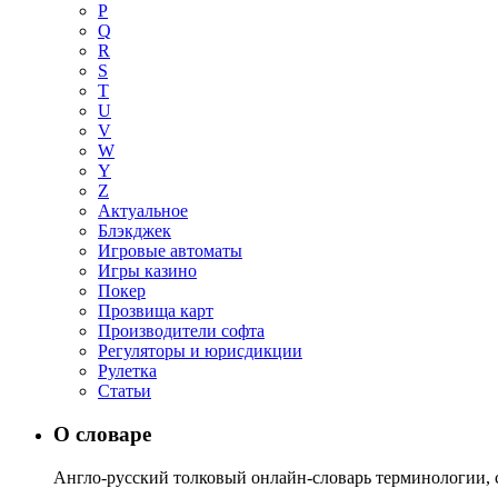
P
Q
R
S
T
U
V
W
Y
Z
Актуальное
Блэкджек
Игровые автоматы
Игры казино
Покер
Прозвища карт
Производители софта
Регуляторы и юрисдикции
Рулетка
Статьи
О словаре
Англо-русский толковый онлайн-словарь терминологии, с