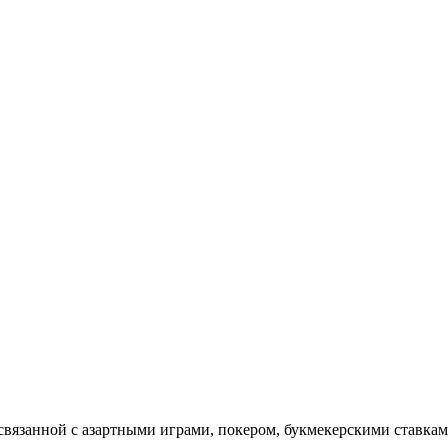
вязанной с азартными играми, покером, букмекерскими ставкам