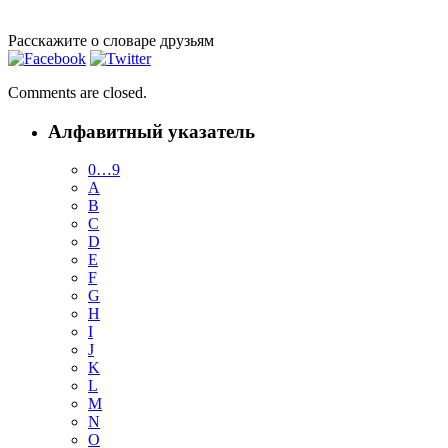
Расскажите о словаре друзьям
Comments are closed.
Алфавитный указатель
0…9
A
B
C
D
E
F
G
H
I
J
K
L
M
N
O