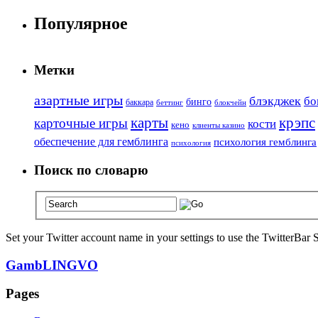
Популярное
Метки
азартные игры
блэкджек
бо
бинго
баккара
беттинг
блокчейн
карты
крэпс
карточные игры
кости
кено
клиенты казино
обеспечение для гемблинга
психология гемблинга
психология
Поиск по словарю
Set your Twitter account name in your settings to use the TwitterBar S
GambLINGVO
Pages