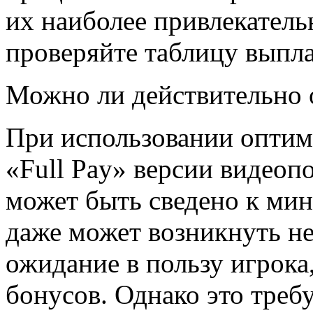
их наиболее привлекатель
проверяйте таблицу выпла
Можно ли действительно 
При использовании оптима
«Full Pay» версии видеоп
может быть сведено к мин
даже может возникнуть н
ожидание в пользу игрока
бонусов. Однако это треб