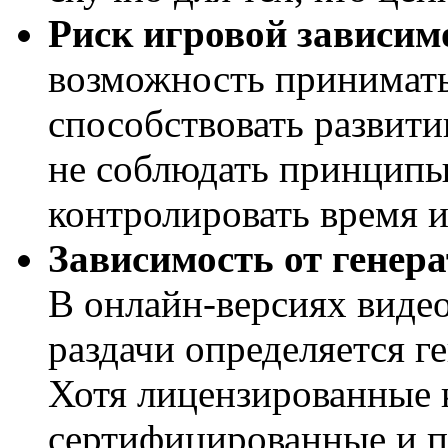
Риск игровой зависим
возможность принимат
способствовать развити
не соблюдать принципы
контролировать время и
Зависимость от генер
В онлайн-версиях видео
раздачи определяется г
Хотя лицензированные 
сертифицированные и п