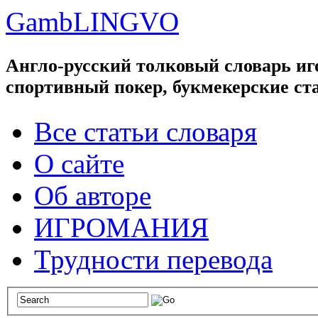
GambLINGVO
Англо-русский толковый словарь иго
спортивный покер, букмекерские ст
Все статьи словаря
О сайте
Об авторе
ИГРОМАНИЯ
Трудности перевода