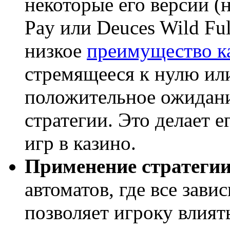
некоторые его версии (н
Pay или Deuces Wild Ful
низкое
преимущество к
стремящееся к нулю ил
положительное ожидани
стратегии. Это делает 
игр в казино.
Применение стратегии
автоматов, где все зави
позволяет игроку влият