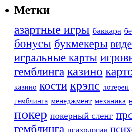
Метки
азартные игры
баккара
бе
бонусы
букмекеры
виде
игров
игральные карты
казино
карт
гемблинга
крэпс
кости
казино
лотереи
гемблинга
менеджмент
механика
покер
пр
покерный сленг
гемблинга
псих
психология