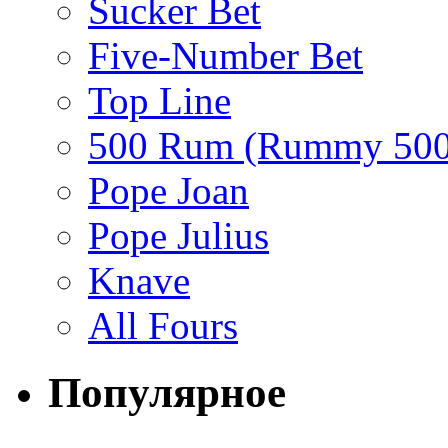
Sucker Bet
Five-Number Bet
Top Line
500 Rum (Rummy 500
Pope Joan
Pope Julius
Knave
All Fours
Популярное