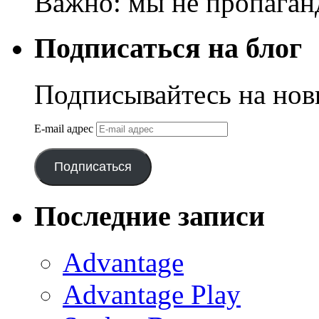
Важно: мы не пропаган
Подписаться на блог
Подписывайтесь на нов
E-mail адрес
Подписаться
Последние записи
Advantage
Advantage Play