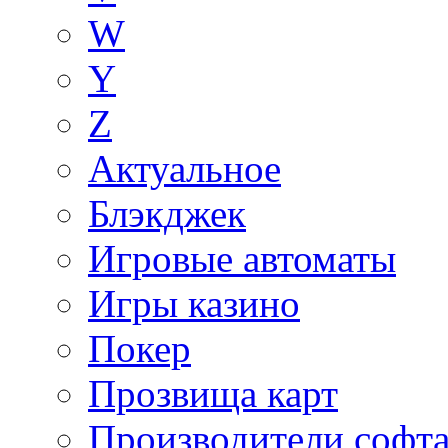
W
Y
Z
Актуальное
Блэкджек
Игровые автоматы
Игры казино
Покер
Прозвища карт
Производители софт