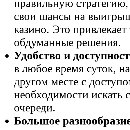
правильную стратегию,
свои шансы на выигрыш
казино. Это привлекает
обдуманные решения.
Удобство и доступност
в любое время суток, н
другом месте с доступо
необходимости искать 
очереди.
Большое разнообразие