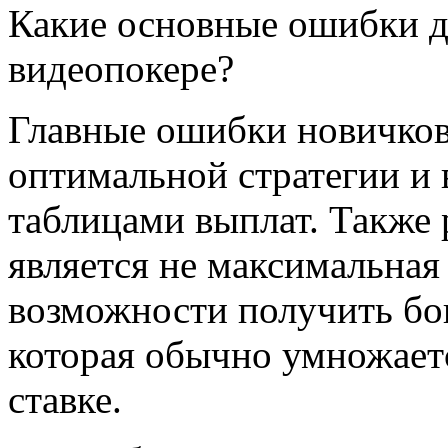
Какие основные ошибки д
видеопокере?
Главные ошибки новичков 
оптимальной стратегии и
таблицами выплат. Также
является не максимальная 
возможности получить бо
которая обычно умножает
ставке.