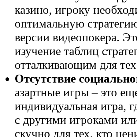
казино, игроку необход
оптимальную стратегию
версии видеопокера. Эт
изучение таблиц страте
отталкивающим для тех,
Отсутствие социально
азартные игры – это ещ
индивидуальная игра, г
с другими игроками ил
скучно для тех, кто це