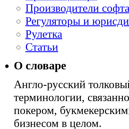
Производители софт
Регуляторы и юрисд
Рулетка
Статьи
О словаре
Англо-русский толковы
терминологии, связанно
покером, букмекерским
бизнесом в целом.