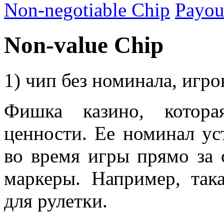
Non-negotiable Chip
Payou
Non-value Chip
1) чип без номинала, игр
Фишка казино, котора
ценности. Ее номинал ус
во время игры прямо за 
маркеры. Например, так
для рулетки.