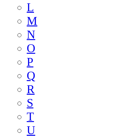
L
M
N
O
P
Q
R
S
T
U