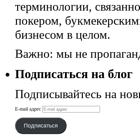
терминологии, связанно
покером, букмекерским
бизнесом в целом.
Важно: мы не пропаган
Подписаться на блог
Подписывайтесь на нов
E-mail адрес
Подписаться