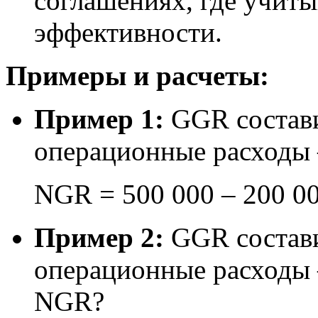
соглашениях, где учиты
эффективности.
Примеры и расчеты:
Пример 1:
GGR состави
операционные расходы 
NGR = 500 000 – 200 00
Пример 2:
GGR состави
операционные расходы –
NGR?