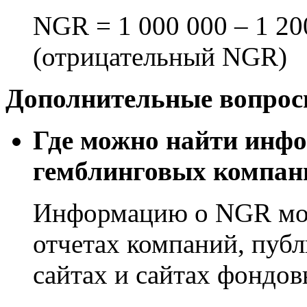
NGR = 1 000 000 – 1 20
(отрицательный NGR)
Дополнительные вопрос
Где можно найти инф
гемблинговых компан
Информацию о NGR мо
отчетах компаний, пуб
сайтах и сайтах фондо