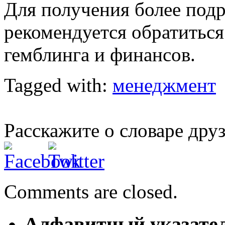
Для получения более под
рекомендуется обратиться
гемблинга и финансов.
Tagged with:
менеджмент
Расскажите о словаре дру
Comments are closed.
Алфавитный указате