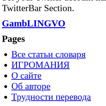
TwitterBar Section.
GambLINGVO
Pages
Все статьи словаря
ИГРОМАНИЯ
О сайте
Об авторе
Трудности перевода