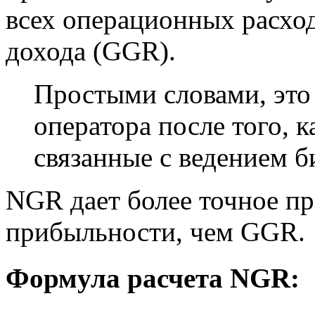
всех операционных расход
дохода (GGR).
Простыми словами, это 
оператора после того, к
связанные с ведением б
NGR дает более точное пр
прибыльности, чем GGR.
Формула расчета NGR: