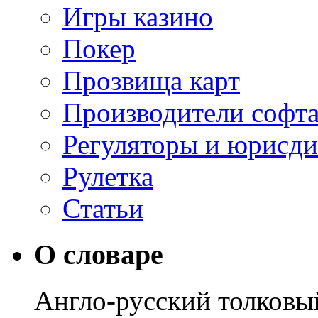
Игры казино
Покер
Прозвища карт
Производители софт
Регуляторы и юрисд
Рулетка
Статьи
О словаре
Англо-русский толковы