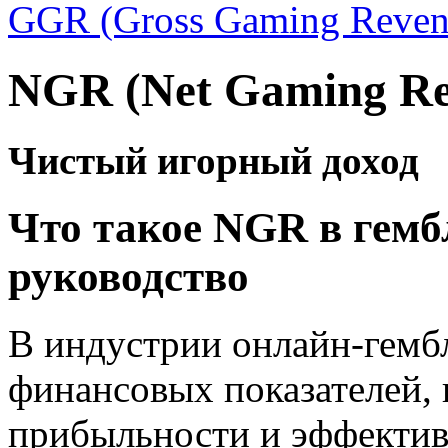
GGR (Gross Gaming Reven
NGR (Net Gaming Re
Чистый игорный доход
Что такое NGR в гемб
руководство
В индустрии онлайн-гемб
финансовых показателей,
прибыльности и эффектив