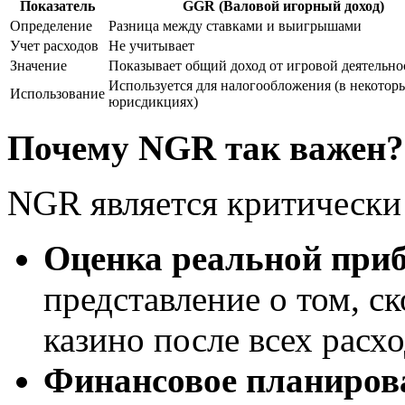
Показатель
GGR (Валовой игорный доход)
Определение
Разница между ставками и выигрышами
Учет расходов
Не учитывает
Значение
Показывает общий доход от игровой деятельно
Используется для налогообложения (в некотор
Использование
юрисдикциях)
Почему NGR так важен?
NGR является критически
Оценка реальной при
представление о том, ск
казино после всех расхо
Финансовое планиров