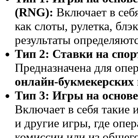
(RNG):
Включает в себ
как слоты, рулетка, блэ
результаты определяют
Тип 2: Ставки на спо
Предназначена для опе
онлайн-букмекерских 
Тип 3: Игры на основе
Включает в себя такие 
и другие игры, где опер
комиссии или из общег