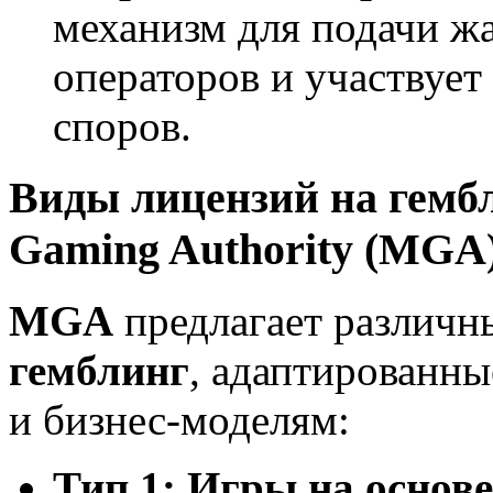
механизм для подачи ж
операторов и участвуе
споров.
Виды лицензий на гемб
Gaming Authority (MGA
MGA
предлагает различ
гемблинг
, адаптированны
и бизнес-моделям:
Тип 1: Игры на основ