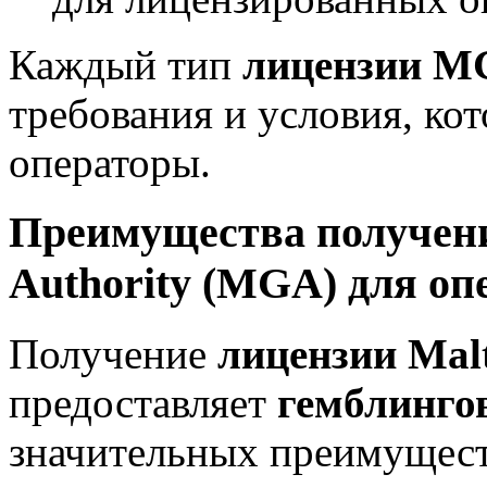
Каждый тип
лицензии M
требования и условия, ко
операторы.
Преимущества получени
Authority (MGA) для оп
Получение
лицензии Mal
предоставляет
гемблинго
значительных преимущест