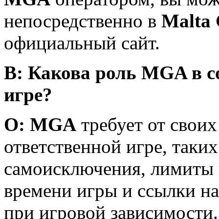
непосредственно в
Malta 
официальный сайт.
В: Какова роль MGA в с
игре?
О:
MGA
требует от своих
ответственной игре, таки
самоисключения, лимиты 
времени игры и ссылки н
при игровой зависимости.