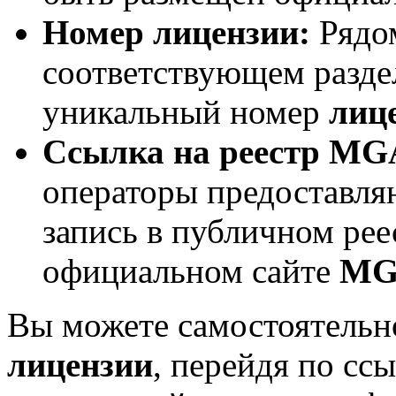
Номер лицензии:
Рядом
соответствующем разде
уникальный номер
лиц
Ссылка на реестр MG
операторы предоставля
запись в публичном рее
официальном сайте
MG
Вы можете самостоятельн
лицензии
, перейдя по сс