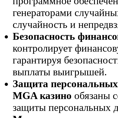
программное обеспечен
генераторами случайных
случайность и непредвз
Безопасность финансо
контролирует финансов
гарантируя безопасност
выплаты выигрышей.
Защита персональных
MGA казино
обязаны с
защиты персональных д