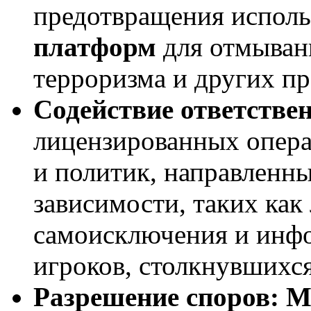
предотвращения испол
платформ
для отмыван
терроризма и других п
Содействие ответствен
лицензированных опера
и политик, направленн
зависимости, таких как
самоисключения и инф
игроков, столкнувшихс
Разрешение споров:
M