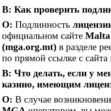
В: Как проверить подл
О:
Подлинность
лиценз
официальном сайте
Malta
(mga.org.mt)
в разделе ре
по прямой ссылке с сайта 
В: Что делать, если у ме
казино, имеющим лице
О:
В случае возникновени
MGA
оператором, вы мож