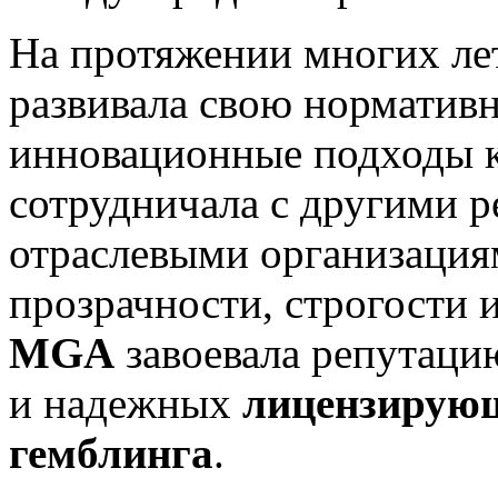
На протяжении многих л
развивала свою нормативн
инновационные подходы к
сотрудничала с другими 
отраслевыми организациям
прозрачности, строгости 
MGA
завоевала репутаци
и надежных
лицензирую
гемблинга
.