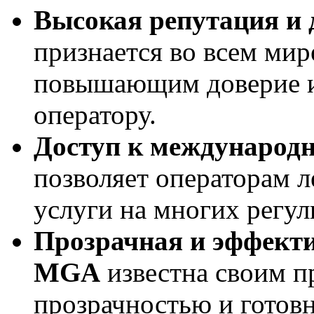
Высокая репутация и 
признается во всем мире
повышающим доверие и
оператору.
Доступ к международ
позволяет операторам л
услуги на многих регу
Прозрачная и эффект
MGA
известна своим п
прозрачностью и готовн