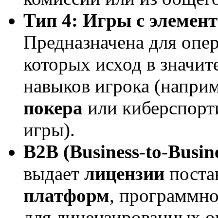
Тип 4: Игры с элемен
Предназначена для опе
которых исход в значит
навыков игрока (напри
покера
или киберспорт
игры).
B2B (Business-to-Busin
выдает
лицензии
поста
платформ
, программно
для лицензированных о