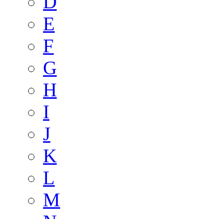
D
E
F
G
H
I
J
K
L
M