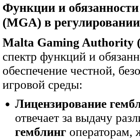
Функции и обязанности 
(MGA) в регулировании
Malta Gaming Authority
спектр функций и обязанн
обеспечение честной, без
игровой среды:
Лицензирование гембл
отвечает за выдачу раз
гемблинг
операторам, 