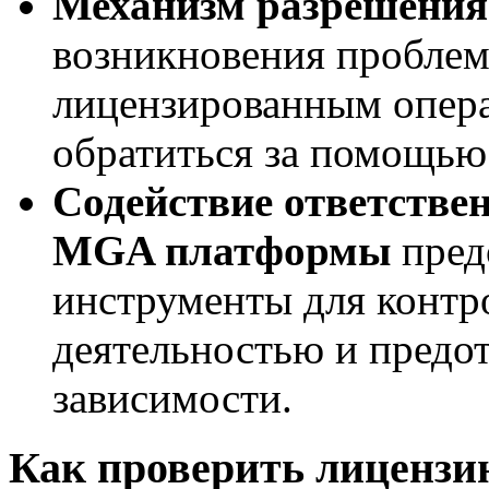
Механизм разрешения
возникновения проблем
лицензированным опера
обратиться за помощью
Содействие ответствен
MGA платформы
пред
инструменты для контро
деятельностью и предо
зависимости.
Как проверить лицензию