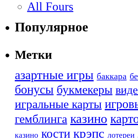
All Fours
Популярное
Метки
азартные игры
баккара
бе
бонусы
букмекеры
виде
игров
игральные карты
казино
карт
гемблинга
крэпс
кости
казино
лотереи