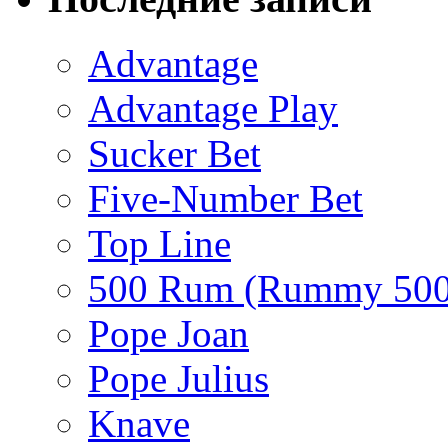
Advantage
Advantage Play
Sucker Bet
Five-Number Bet
Top Line
500 Rum (Rummy 500
Pope Joan
Pope Julius
Knave