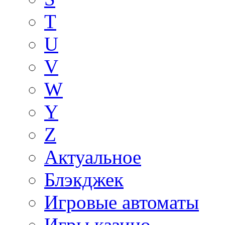
T
U
V
W
Y
Z
Актуальное
Блэкджек
Игровые автоматы
Игры казино