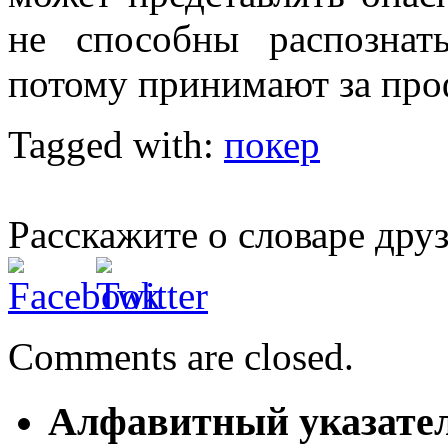
не способны распозна
потому принимают за про
Tagged with:
покер
Расскажите о словаре дру
Comments are closed.
Алфавитный указате