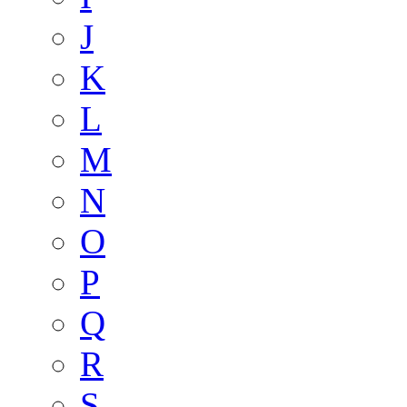
J
K
L
M
N
O
P
Q
R
S