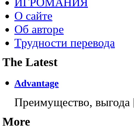
ИГРОМАНИЯ
О сайте
Об авторе
Трудности перевода
The Latest
Advantage
Преимущество, выгода
More