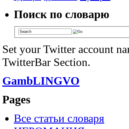
Поиск по словарю
Set your Twitter account nam
TwitterBar Section.
GambLINGVO
Pages
Все статьи словаря