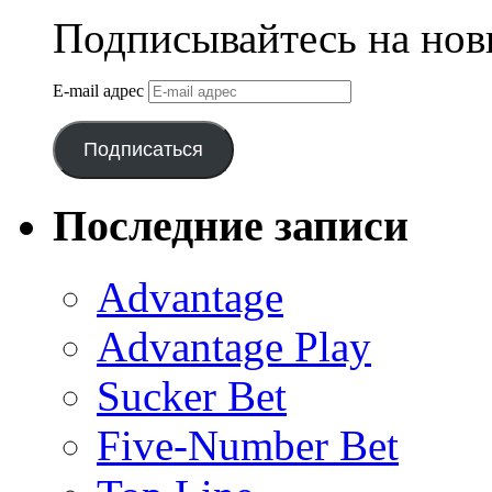
Подписывайтесь на нов
E-mail адрес
Подписаться
Последние записи
Advantage
Advantage Play
Sucker Bet
Five-Number Bet