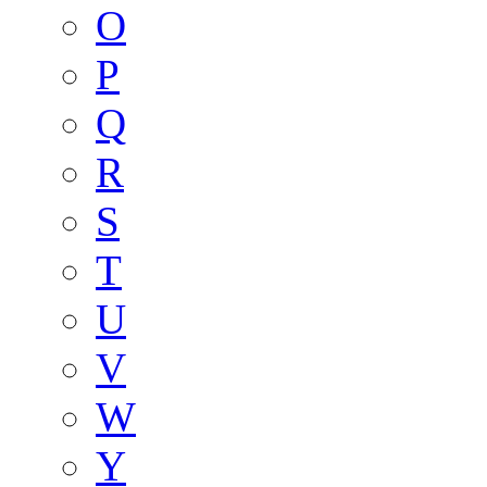
O
P
Q
R
S
T
U
V
W
Y