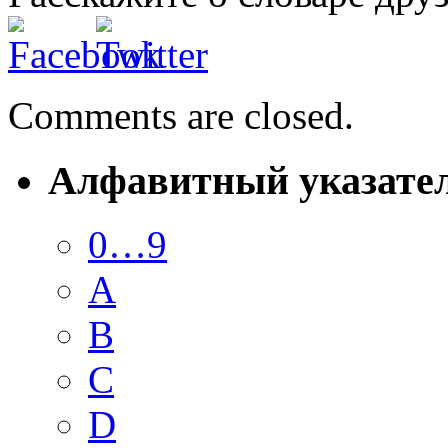
Comments are closed.
Алфавитный указате
0…9
A
B
C
D