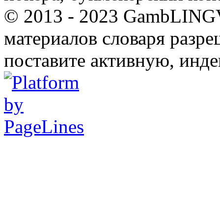
© 2013 - 2023 GambLING
материалов словаря разре
поставите активную, инде