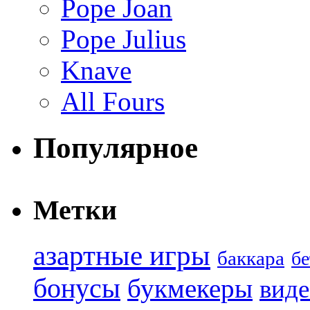
Pope Joan
Pope Julius
Knave
All Fours
Популярное
Метки
азартные игры
баккара
бе
бонусы
букмекеры
виде