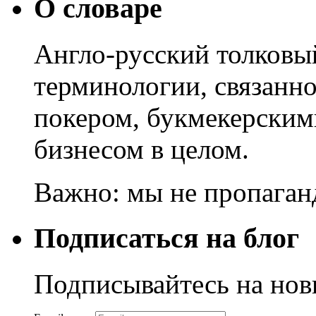
О словаре
Англо-русский толковы
терминологии, связанно
покером, букмекерским
бизнесом в целом.
Важно: мы не пропаган
Подписаться на блог
Подписывайтесь на нов